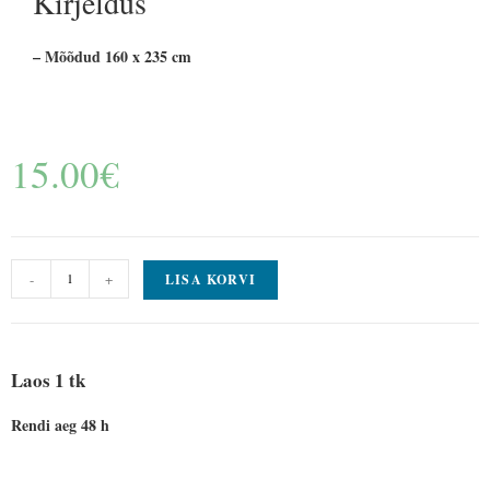
Kirjeldus
– Mõõdud 160 x 235 cm
15.00
€
-
+
LISA KORVI
Laos 1 tk
Rendi aeg 48 h