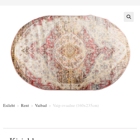
Esileht
>
Rent
>
Vaibad
>
Vaip ovaalne (160x235cm)