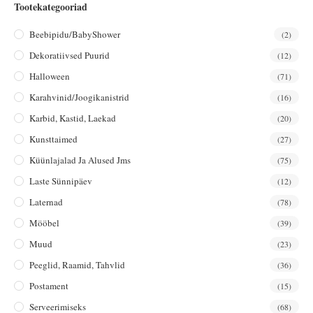
Tootekategooriad
Beebipidu/BabyShower
(2)
Dekoratiivsed Puurid
(12)
Halloween
(71)
Karahvinid/joogikanistrid
(16)
Karbid, Kastid, Laekad
(20)
Kunsttaimed
(27)
Küünlajalad Ja Alused Jms
(75)
Laste Sünnipäev
(12)
Laternad
(78)
Mööbel
(39)
Muud
(23)
Peeglid, Raamid, Tahvlid
(36)
Postament
(15)
Serveerimiseks
(68)