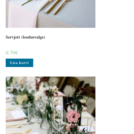
Servjett (loodusvalge)
0.70
€
Lisa korvi