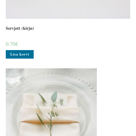
Servjett (kirju)
0.70
€
Lisa korvi