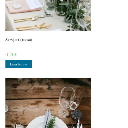
Servjett (roosa)
0.70
€
Lisa korvi