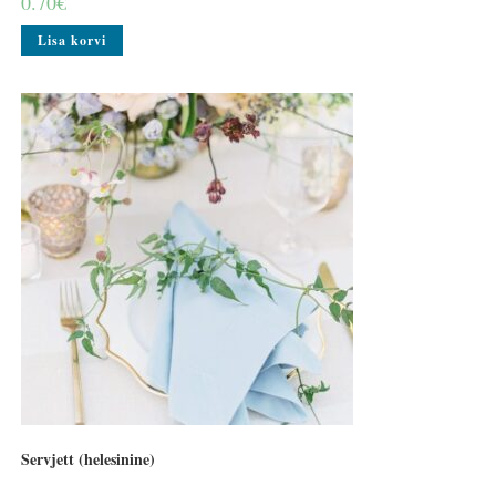
0.70
€
Lisa korvi
Servjett (helesinine)