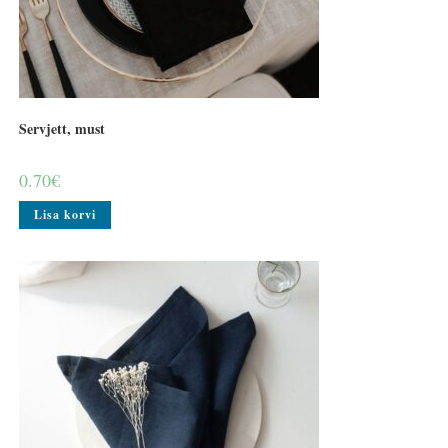
Servjett, must
0.70
€
Lisa korvi