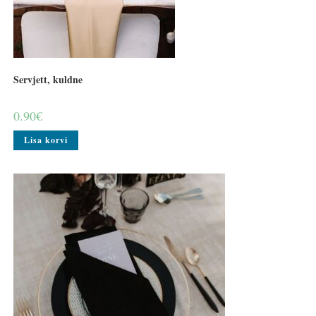
Servjett, kuldne
0.90
€
Lisa korvi