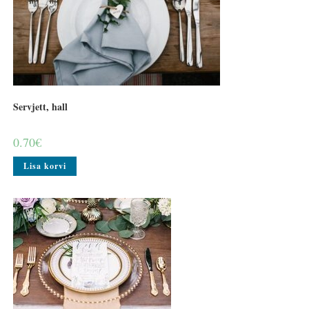
Servjett, hall
0.70
€
Lisa korvi