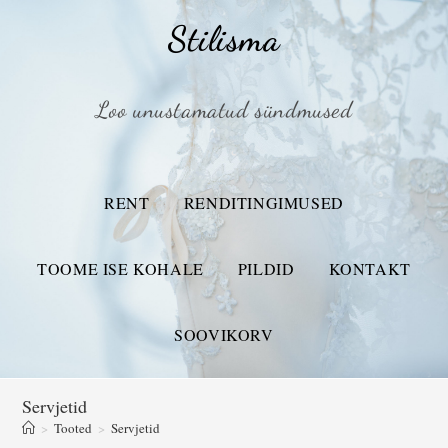
Stilisma
Loo unustamatud sündmused
RENT
RENDITINGIMUSED
TOOME ISE KOHALE
PILDID
KONTAKT
SOOVIKORV
Servjetid
>
Tooted
>
Servjetid