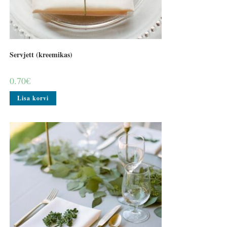
Servjett (kreemikas)
0.70
€
Lisa korvi