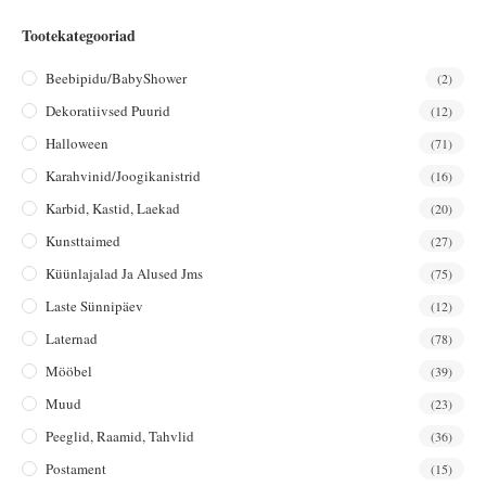
Tootekategooriad
Beebipidu/BabyShower
(2)
Dekoratiivsed Puurid
(12)
Halloween
(71)
Karahvinid/joogikanistrid
(16)
Karbid, Kastid, Laekad
(20)
Kunsttaimed
(27)
Küünlajalad Ja Alused Jms
(75)
Laste Sünnipäev
(12)
Laternad
(78)
Mööbel
(39)
Muud
(23)
Peeglid, Raamid, Tahvlid
(36)
Postament
(15)