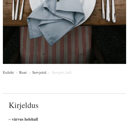
Esileht
>
Rent
>
Servjetid
>
Servjett, hall
Kirjeldus
– värvus helehall