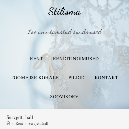
Stilisma
Loo unustamatud sündmused
RENT
RENDITINGIMUSED
TOOME ISE KOHALE
PILDID
KONTAKT
SOOVIKORV
Servjett, hall
>
Rent
>
Servjett, hall