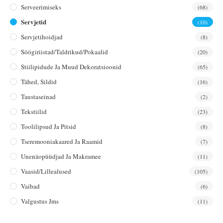
Serveerimiseks
(68)
Servjetid
(10)
Servjetihoidjad
(8)
Söögiriistad/taldrikud/pokaalid
(20)
Stiilipidude Ja Muud Dekoratsioonid
(65)
Tähed, Sildid
(16)
Taustaseinad
(2)
Tekstiilid
(23)
Toolilipsud Ja Pitsid
(8)
Tseremooniakaared Ja Raamid
(7)
Unenäopüüdjad Ja Makramee
(11)
Vaasid/lillealused
(105)
Vaibad
(6)
Valgustus Jms
(11)