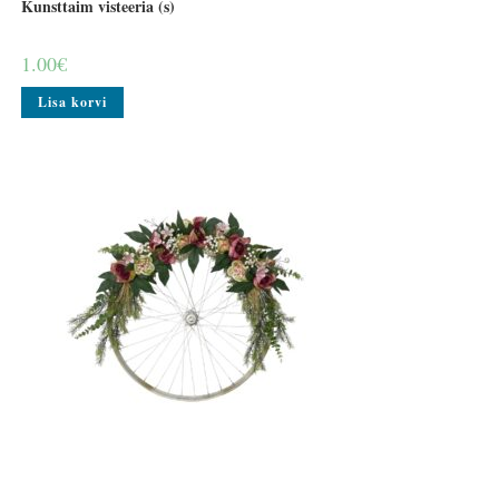
Kunsttaim visteeria (s)
1.00
€
Lisa korvi