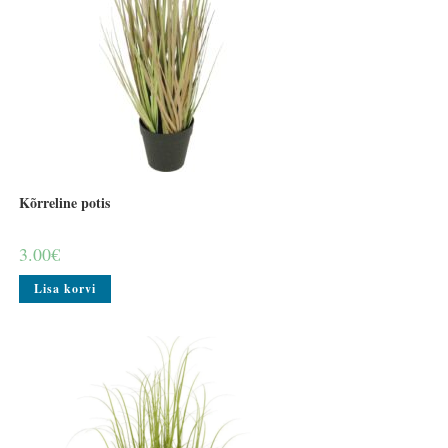
Kõrreline potis
3.00
€
Lisa korvi