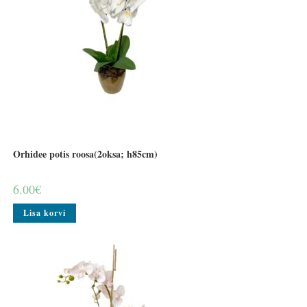
Orhidee potis roosa(2oksa; h85cm)
6.00
€
Lisa korvi