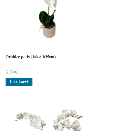
Orhidee potis (1oks; h35cm)
3.00
€
Lisa korvi