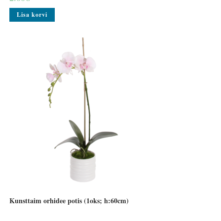
Lisa korvi
Kunsttaim orhidee potis (1oks; h:60cm)