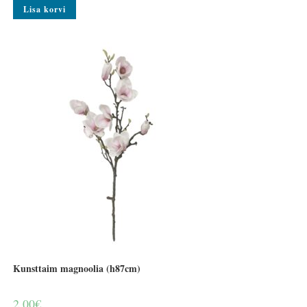
Lisa korvi
Kunsttaim magnoolia (h87cm)
2.00
€