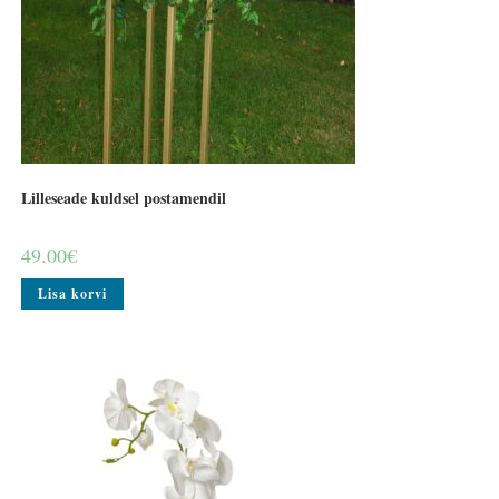
Lilleseade kuldsel postamendil
49.00
€
Lisa korvi