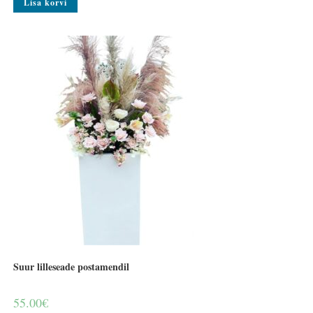
Lisa korvi
Suur lilleseade postamendil
55.00
€