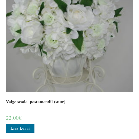
Valge seade, postamendil (suur)
22.00
€
Lisa korvi