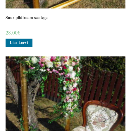
Suur pildiraam seadega
28.00
€
Lisa korvi