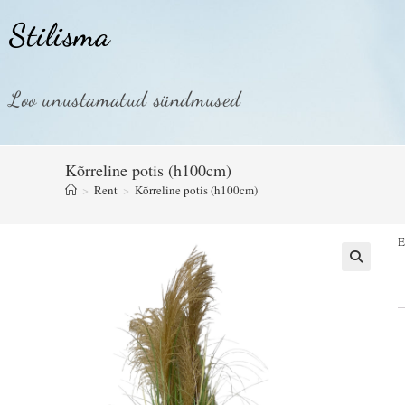
Stilisma
Loo unustamatud sündmused
Kõrreline potis (h100cm)
>
Rent
>
Kõrreline potis (h100cm)
E