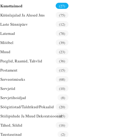
Kunsttaimed
(27)
Küünlajalad Ja Alused Jms
(75)
Laste Sünnipäev
(12)
Laternad
(78)
Mööbel
(39)
Muud
(23)
Peeglid, Raamid, Tahvlid
(36)
Postament
(15)
Serveerimiseks
(68)
Servjetid
(10)
Servjetihoidjad
(8)
Söögiriistad/taldrikud/pokaalid
(20)
Stiilipidude Ja Muud Dekoratsioonid
(65)
Tähed, Sildid
(16)
Taustaseinad
(2)