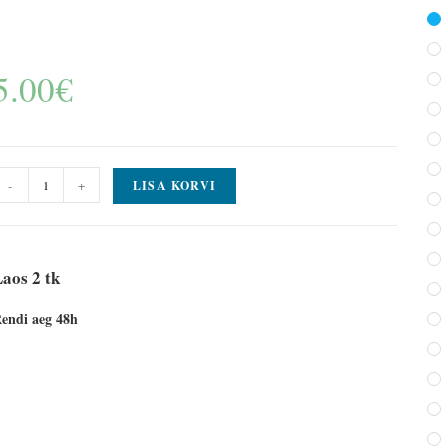
5.00
€
-
+
LISA KORVI
aos 2 tk
endi aeg 48h