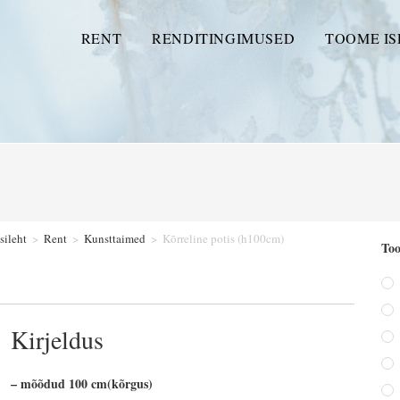
RENT
RENDITINGIMUSED
TOOME IS
sileht
>
Rent
>
Kunsttaimed
>
Kõrreline potis (h100cm)
Too
Kirjeldus
– mõõdud 100 cm(kõrgus)