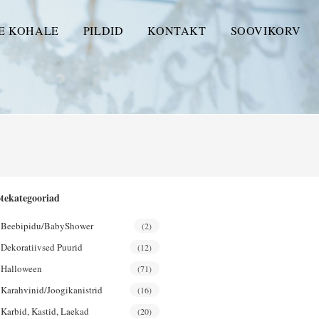
E KOHALE
PILDID
KONTAKT
SOOVIKORV
tekategooriad
Beebipidu/BabyShower
(2)
Dekoratiivsed Puurid
(12)
Halloween
(71)
Karahvinid/joogikanistrid
(16)
Karbid, Kastid, Laekad
(20)