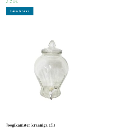
3.50
€
Lisa korvi
Joogikanister kraaniga (5l)