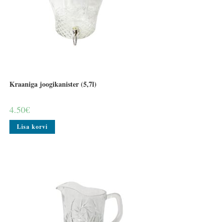
Kraaniga joogikanister (5,7l)
4.50
€
Lisa korvi