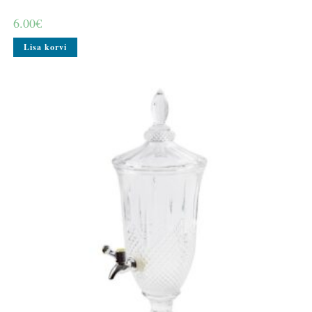
6.00
€
Lisa korvi