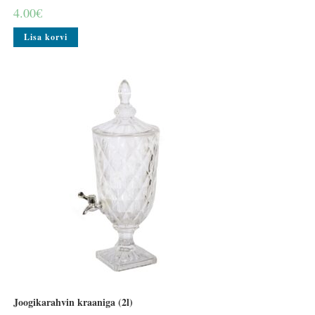
4.00
€
Lisa korvi
Joogikarahvin kraaniga (2l)