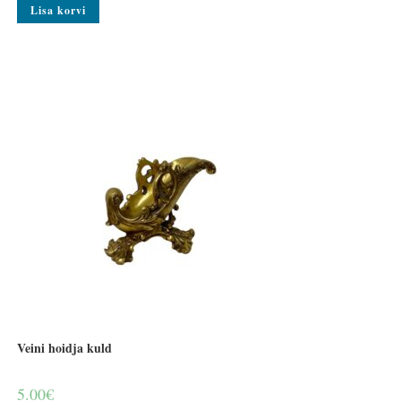
Lisa korvi
Veini hoidja kuld
5.00
€