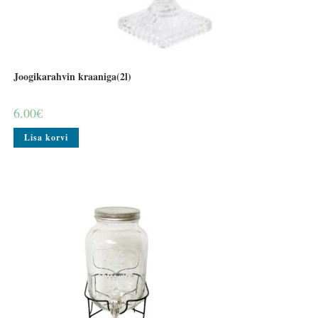
Joogikarahvin kraaniga(2l)
6.00
€
Lisa korvi