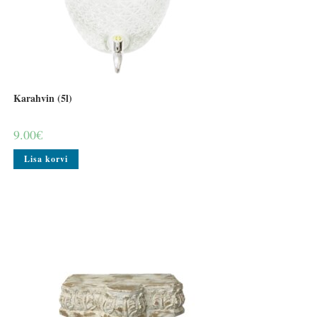
Karahvin (5l)
9.00
€
Lisa korvi