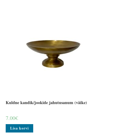
Kuldne kandik/jookide jahutusanum (väike)
7.00
€
Lisa korvi