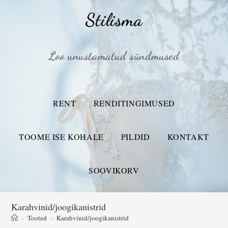
Stilisma
Loo unustamatud sündmused
RENT
RENDITINGIMUSED
TOOME ISE KOHALE
PILDID
KONTAKT
SOOVIKORV
Karahvinid/joogikanistrid
>
Tooted
>
Karahvinid/joogikanistrid