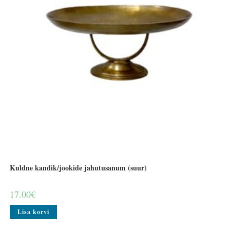
Kuldne kandik/jookide jahutusanum (suur)
17.00
€
Lisa korvi