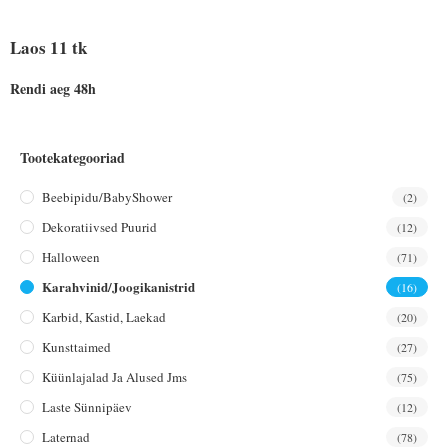
Laos 11 tk
Rendi aeg 48h
Tootekategooriad
Beebipidu/BabyShower
(2)
Dekoratiivsed Puurid
(12)
Halloween
(71)
Karahvinid/joogikanistrid
(16)
Karbid, Kastid, Laekad
(20)
Kunsttaimed
(27)
Küünlajalad Ja Alused Jms
(75)
Laste Sünnipäev
(12)
Laternad
(78)