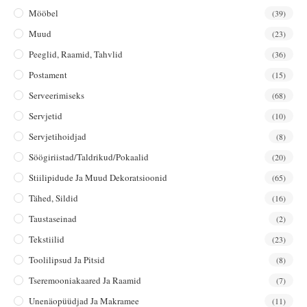
Mööbel
(39)
Muud
(23)
Peeglid, Raamid, Tahvlid
(36)
Postament
(15)
Serveerimiseks
(68)
Servjetid
(10)
Servjetihoidjad
(8)
Söögiriistad/taldrikud/pokaalid
(20)
Stiilipidude Ja Muud Dekoratsioonid
(65)
Tähed, Sildid
(16)
Taustaseinad
(2)
Tekstiilid
(23)
Toolilipsud Ja Pitsid
(8)
Tseremooniakaared Ja Raamid
(7)
Unenäopüüdjad Ja Makramee
(11)