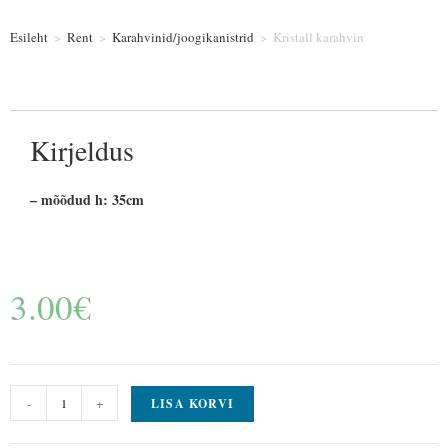
Esileht
>
Rent
>
Karahvinid/joogikanistrid
>
Kristall karahvin
Kirjeldus
– mõõdud h: 35cm
3.00
€
-
+
LISA KORVI