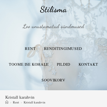
Stilisma
Loo unustamatud sündmused
RENT
RENDITINGIMUSED
TOOME ISE KOHALE
PILDID
KONTAKT
SOOVIKORV
Kristall karahvin
>
Rent
>
Kristall karahvin