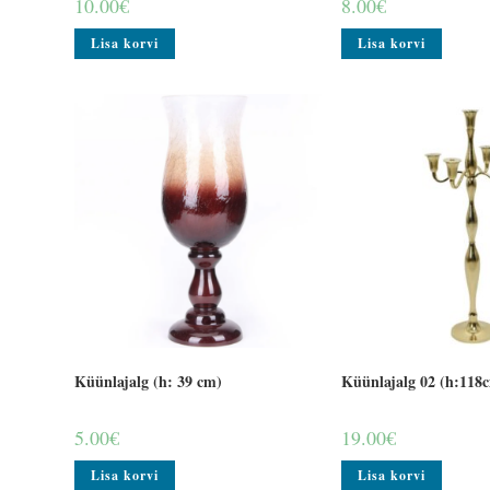
10.00
€
8.00
€
Lisa korvi
Lisa korvi
Küünlajalg (h: 39 cm)
Küünlajalg 02 (h:118
5.00
€
19.00
€
Lisa korvi
Lisa korvi