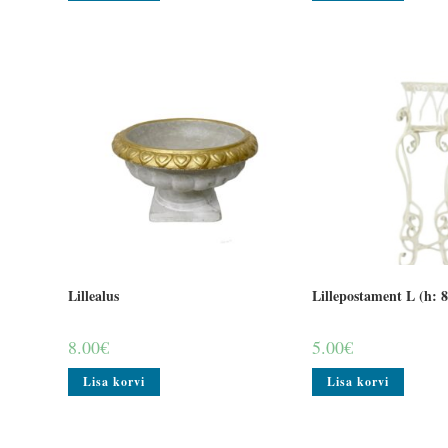
Lillealus
Lillepostament L (h: 
8.00
€
5.00
€
Lisa korvi
Lisa korvi