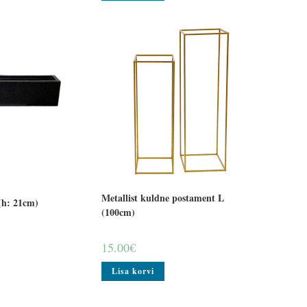
Metallist kuldne postament L
 (h: 21cm)
(100cm)
15.00
€
Lisa korvi