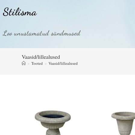
Stilisma
Loo unustamatud sündmused
Vaasid/lillealused
>
Tooted
>
Vaasid/lillealused