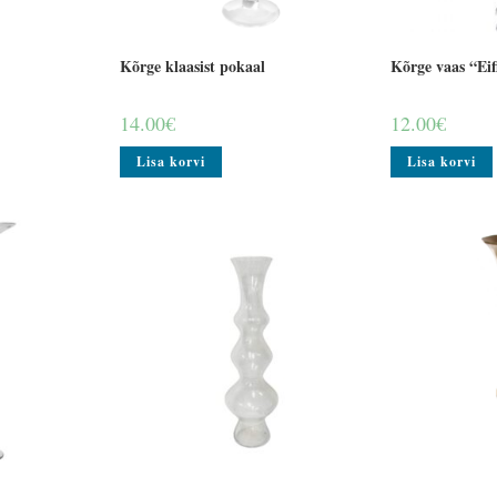
Kõrge klaasist pokaal
Kõrge vaas “Eif
14.00
€
12.00
€
Lisa korvi
Lisa korvi