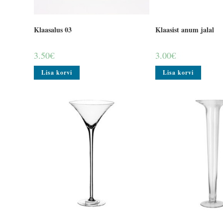
Klaasalus 03
Klaasist anum jalal
3.50
€
3.00
€
Lisa korvi
Lisa korvi