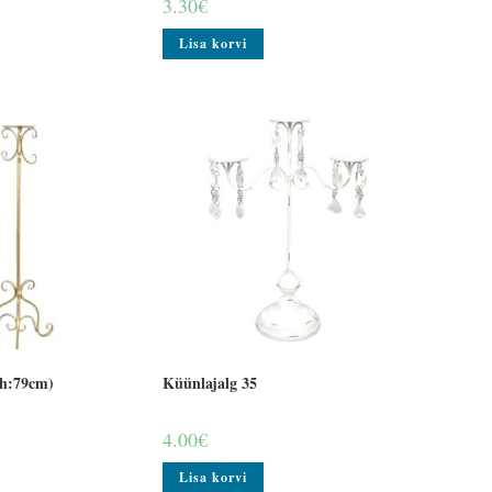
3.30
€
Lisa korvi
(h:79cm)
Küünlajalg 35
4.00
€
Lisa korvi