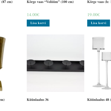
 (87 cm)
Kõrge vaas “Volüüm” (100 cm)
Kõrge vaas (h:
14.00
€
19.00
€
Lisa korvi
Lisa korvi
cm)
Küünlaalus 36
Küünlaalus 48 