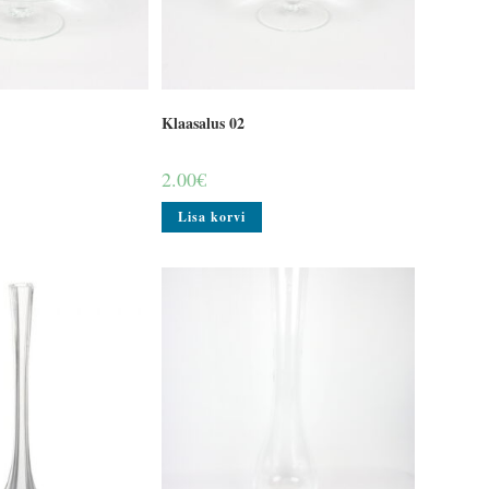
Klaasalus 02
2.00
€
Lisa korvi