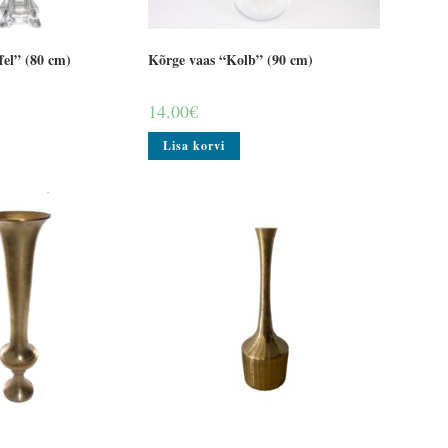
fel” (80 cm)
Kõrge vaas “Kolb” (90 cm)
14.00
€
Lisa korvi