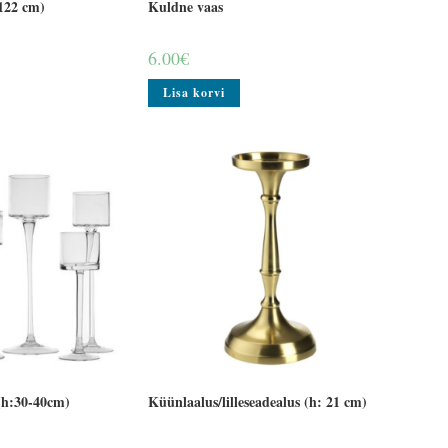
 122 cm)
Kuldne vaas
6.00
€
Lisa korvi
(h:30-40cm)
Küünlaalus/lilleseadealus (h: 21 cm)