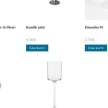
ele (h:58cm)
Kandik jalal
Klaasalus 01
8.00
€
2.50
€
Lisa korvi
Lisa korvi