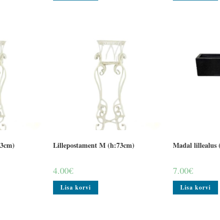
83cm)
Lillepostament M (h:73cm)
Madal lillealus
4.00
€
7.00
€
Lisa korvi
Lisa korvi