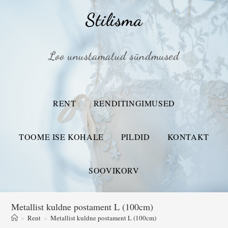
Stilisma
Loo unustamatud sündmused
RENT
RENDITINGIMUSED
TOOME ISE KOHALE
PILDID
KONTAKT
SOOVIKORV
Metallist kuldne postament L (100cm)
>
Rent
>
Metallist kuldne postament L (100cm)