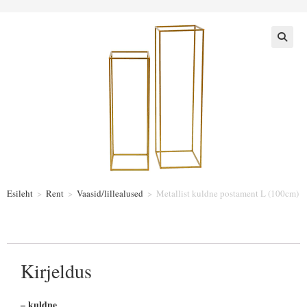
Esileht
>
Rent
>
Vaasid/lillealused
>
Metallist kuldne postament L (100cm)
Kirjeldus
– kuldne