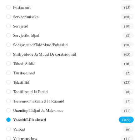
Postament
(15)
Serveerimiseks
(68)
Servjetid
(10)
Servjetihoidjad
(8)
Söögiriistad/taldrikud/pokaalid
(20)
Stiilipidude Ja Muud Dekoratsioonid
(65)
Tähed, Sildid
(16)
Taustaseinad
(2)
Tekstiilid
(23)
Toolilipsud Ja Pitsid
(8)
Tseremooniakaared Ja Raamid
(7)
Unenäopüüdjad Ja Makramee
(11)
Vaasid/lillealused
(105)
Vaibad
(6)
Valgustus Jms
(11)