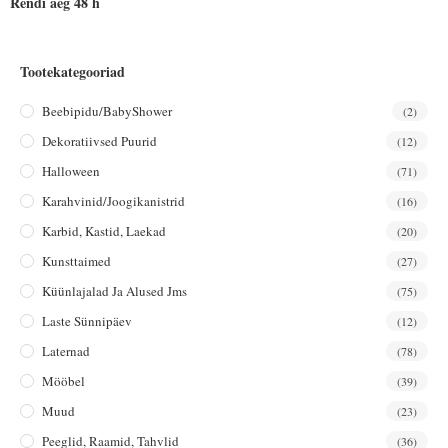
Rendi aeg 48 h
Tootekategooriad
Beebipidu/BabyShower
(2)
Dekoratiivsed Puurid
(12)
Halloween
(71)
Karahvinid/joogikanistrid
(16)
Karbid, Kastid, Laekad
(20)
Kunsttaimed
(27)
Küünlajalad Ja Alused Jms
(75)
Laste Sünnipäev
(12)
Laternad
(78)
Mööbel
(39)
Muud
(23)
Peeglid, Raamid, Tahvlid
(36)