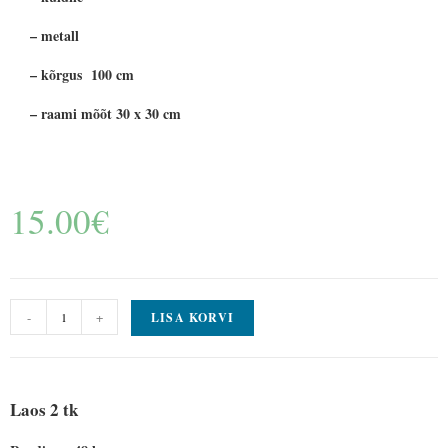
– metall
– kõrgus 100 cm
– raami mõõt 30 x 30 cm
15.00
€
-
+
LISA KORVI
Laos 2 tk