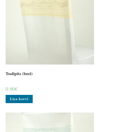
Toolipits (beež)
0.90
€
Lisa korvi