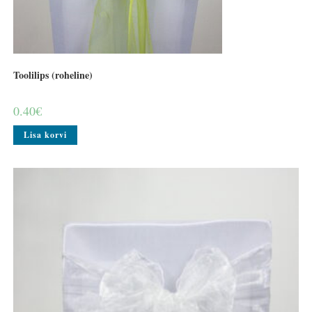
Toolilips (roheline)
0.40
€
Lisa korvi