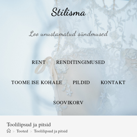
Stilisma
Loo unustamatud sündmused
RENT
RENDITINGIMUSED
TOOME ISE KOHALE
PILDID
KONTAKT
SOOVIKORV
Toolilipsud ja pitsid
>
Tooted
>
Toolilipsud ja pitsid