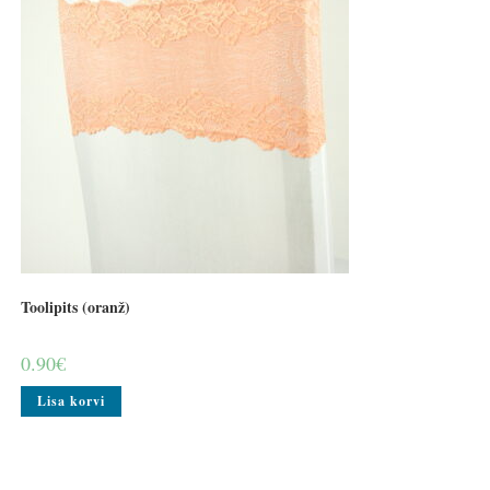
Toolipits (oranž)
0.90
€
Lisa korvi