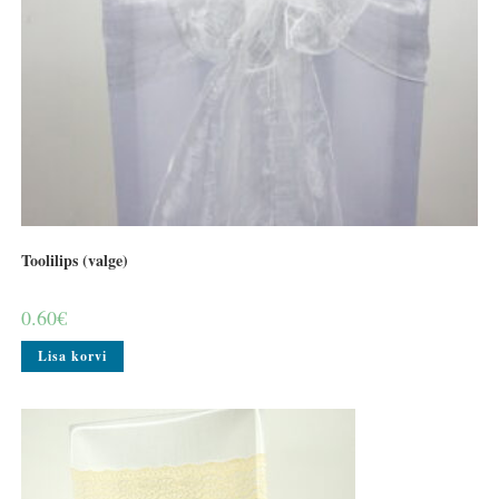
Toolilips (valge)
0.60
€
Lisa korvi