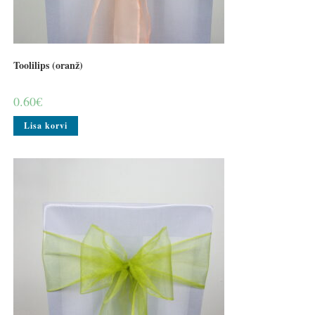
Toolilips (oranž)
0.60
€
Lisa korvi