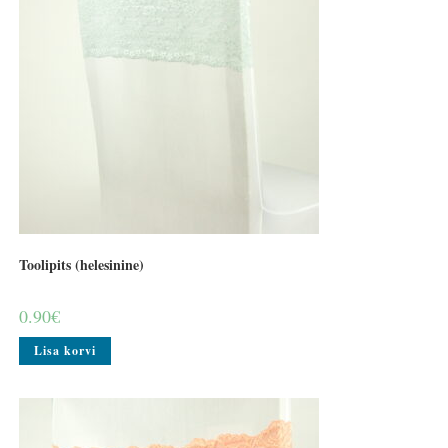
Toolipits (helesinine)
0.90
€
Lisa korvi