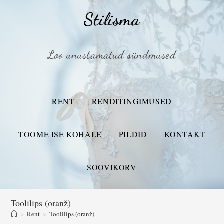
Stilisma
Loo unustamatud sündmused
RENT
RENDITINGIMUSED
TOOME ISE KOHALE
PILDID
KONTAKT
SOOVIKORV
Toolilips (oranž)
>
Rent
>
Toolilips (oranž)