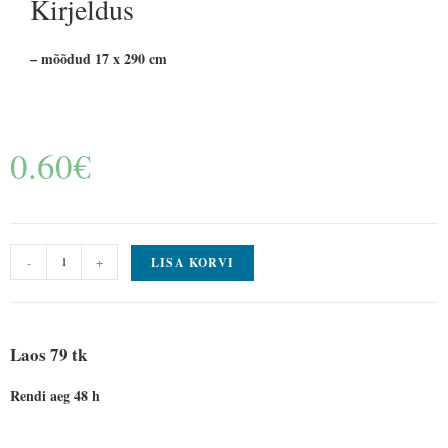
Kirjeldus
– mõõdud 17 x 290 cm
0.60
€
-
+
LISA KORVI
Laos 79 tk
Rendi aeg 48 h