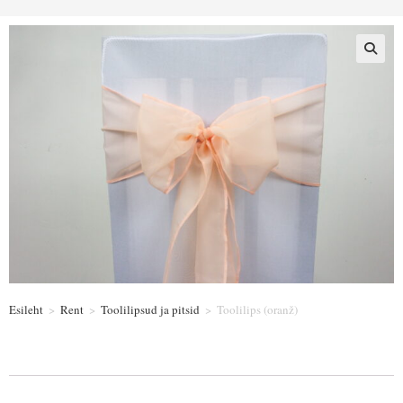
Esileht
>
Rent
>
Toolilipsud ja pitsid
>
Toolilips (oranž)