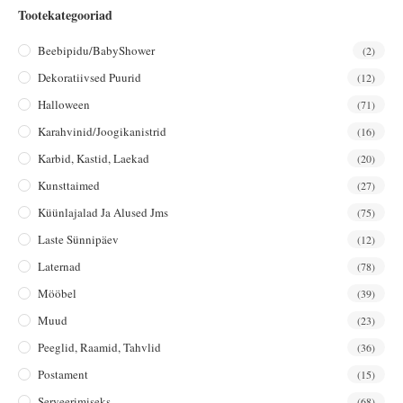
Tootekategooriad
Beebipidu/BabyShower
(2)
Dekoratiivsed Puurid
(12)
Halloween
(71)
Karahvinid/joogikanistrid
(16)
Karbid, Kastid, Laekad
(20)
Kunsttaimed
(27)
Küünlajalad Ja Alused Jms
(75)
Laste Sünnipäev
(12)
Laternad
(78)
Mööbel
(39)
Muud
(23)
Peeglid, Raamid, Tahvlid
(36)
Postament
(15)
Serveerimiseks
(68)