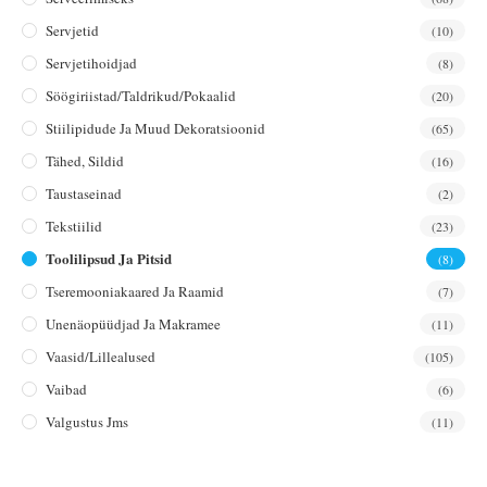
Servjetid
(10)
Servjetihoidjad
(8)
Söögiriistad/taldrikud/pokaalid
(20)
Stiilipidude Ja Muud Dekoratsioonid
(65)
Tähed, Sildid
(16)
Taustaseinad
(2)
Tekstiilid
(23)
Toolilipsud Ja Pitsid
(8)
Tseremooniakaared Ja Raamid
(7)
Unenäopüüdjad Ja Makramee
(11)
Vaasid/lillealused
(105)
Vaibad
(6)
Valgustus Jms
(11)