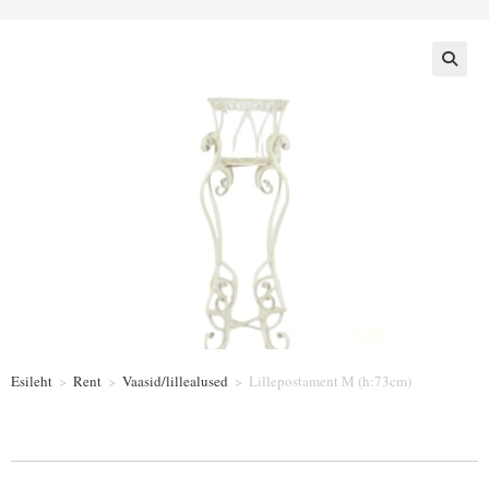
Esileht
>
Rent
>
Vaasid/lillealused
>
Lillepostament M (h:73cm)