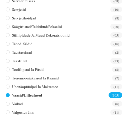
Serveerimiseks
(68)
Servjetid
(10)
Servjetihoidjad
(8)
Söögiriistad/taldrikud/pokaalid
(20)
Stiilipidude Ja Muud Dekoratsioonid
(65)
Tähed, Sildid
(16)
Taustaseinad
(2)
Tekstiilid
(23)
Toolilipsud Ja Pitsid
(8)
Tseremooniakaared Ja Raamid
(7)
Unenäopüüdjad Ja Makramee
(11)
Vaasid/lillealused
(105)
Vaibad
(6)
Valgustus Jms
(11)