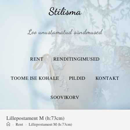
Stilisma
Loo unustamatud sündmused
RENT
RENDITINGIMUSED
TOOME ISE KOHALE
PILDID
KONTAKT
SOOVIKORV
Lillepostament M (h:73cm)
>
Rent
>
Lillepostament M (h:73cm)