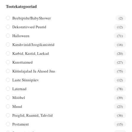
Tootekategooriad
Beebipidu/BabyShower
(2)
Dekoratiivsed Puurid
(12)
Halloween
(71)
Karahvinid/joogikanistrid
(16)
Karbid, Kastid, Laekad
(20)
Kunsttaimed
(27)
Küünlajalad Ja Alused Jms
(75)
Laste Sünnipäev
(12)
Laternad
(78)
Mööbel
(39)
Muud
(23)
Peeglid, Raamid, Tahvlid
(36)
Postament
(15)