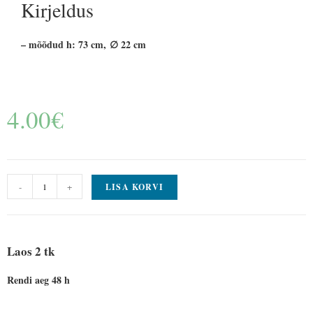
Kirjeldus
– mõõdud h: 73 cm, ∅ 22 cm
4.00
€
-
+
LISA KORVI
Laos 2 tk
Rendi aeg 48 h