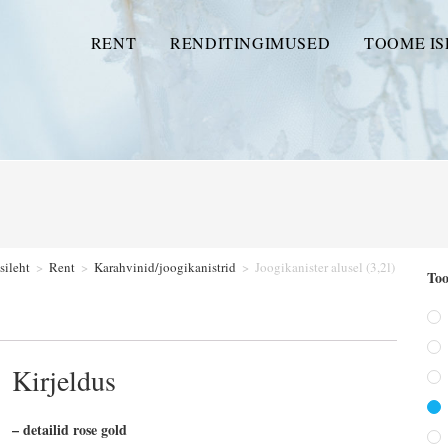
RENT
RENDITINGIMUSED
TOOME IS
sileht
>
Rent
>
Karahvinid/joogikanistrid
>
Joogikanister alusel (3,2l)
Too
Kirjeldus
– detailid rose gold