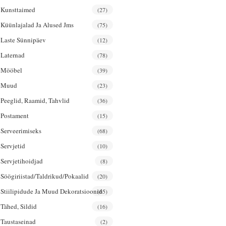
Kunsttaimed
(27)
Küünlajalad Ja Alused Jms
(75)
Laste Sünnipäev
(12)
Laternad
(78)
Mööbel
(39)
Muud
(23)
Peeglid, Raamid, Tahvlid
(36)
Postament
(15)
Serveerimiseks
(68)
Servjetid
(10)
Servjetihoidjad
(8)
Söögiriistad/taldrikud/pokaalid
(20)
Stiilipidude Ja Muud Dekoratsioonid
(65)
Tähed, Sildid
(16)
Taustaseinad
(2)