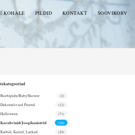
E KOHALE
PILDID
KONTAKT
SOOVIKORV
tekategooriad
Beebipidu/BabyShower
(2)
Dekoratiivsed Puurid
(12)
Halloween
(71)
Karahvinid/joogikanistrid
(16)
Karbid, Kastid, Laekad
(20)