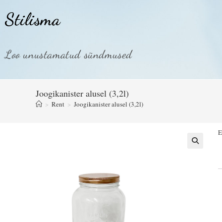
Stilisma
Loo unustamatud sündmused
Joogikanister alusel (3,2l)
>
Rent
>
Joogikanister alusel (3,2l)
E