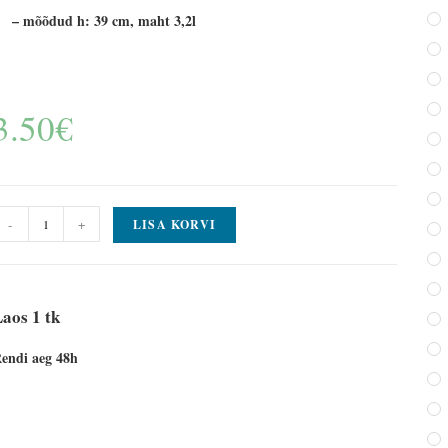
– mõõdud h: 39 cm, maht 3,2l
3.50
€
-
+
LISA KORVI
aos 1 tk
endi aeg 48h