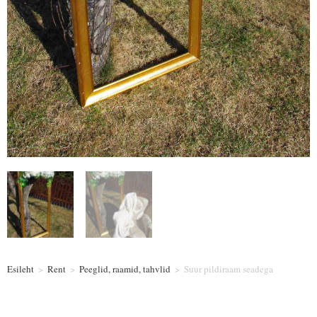
Esileht
>
Rent
>
Peeglid, raamid, tahvlid
>
Suur pildiraam seadega