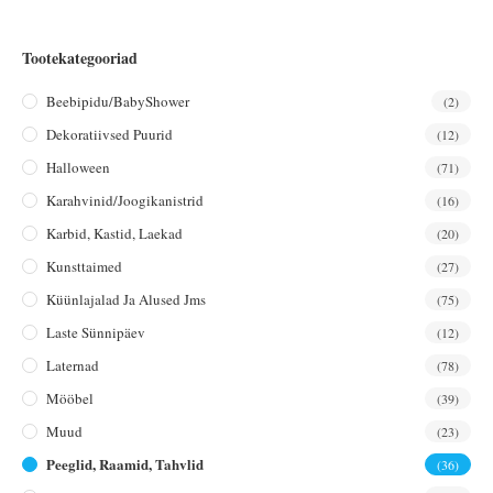
Tootekategooriad
Beebipidu/BabyShower
(2)
Dekoratiivsed Puurid
(12)
Halloween
(71)
Karahvinid/joogikanistrid
(16)
Karbid, Kastid, Laekad
(20)
Kunsttaimed
(27)
Küünlajalad Ja Alused Jms
(75)
Laste Sünnipäev
(12)
Laternad
(78)
Mööbel
(39)
Muud
(23)
Peeglid, Raamid, Tahvlid
(36)