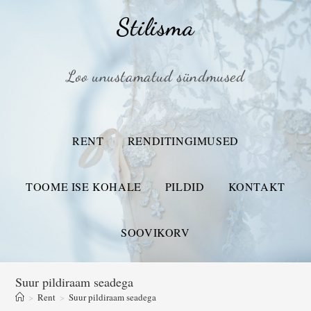
Stilisma
Loo unustamatud sündmused
RENT
RENDITINGIMUSED
TOOME ISE KOHALE
PILDID
KONTAKT
SOOVIKORV
Suur pildiraam seadega
>
Rent
>
Suur pildiraam seadega