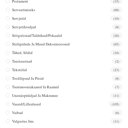
Postament
(15)
Serveerimiseks
(68)
Servjetid
(10)
Servjetihoidjad
(8)
Söögiriistad/taldrikud/pokaalid
(20)
Stiilipidude Ja Muud Dekoratsioonid
(65)
Tähed, Sildid
(16)
Taustaseinad
(2)
Tekstiilid
(23)
Toolilipsud Ja Pitsid
(8)
Tseremooniakaared Ja Raamid
(7)
Unenäopüüdjad Ja Makramee
(11)
Vaasid/lillealused
(105)
Vaibad
(6)
Valgustus Jms
(11)