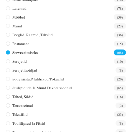
Laternad
(78)
Mööbel
(39)
Muud
(23)
Peeglid, Raamid, Tahvlid
(36)
Postament
(15)
Serveerimiseks
(68)
Servjetid
(10)
Servjetihoidjad
(8)
Söögiriistad/taldrikud/pokaalid
(20)
Stiilipidude Ja Muud Dekoratsioonid
(65)
Tähed, Sildid
(16)
Taustaseinad
(2)
Tekstiilid
(23)
Toolilipsud Ja Pitsid
(8)