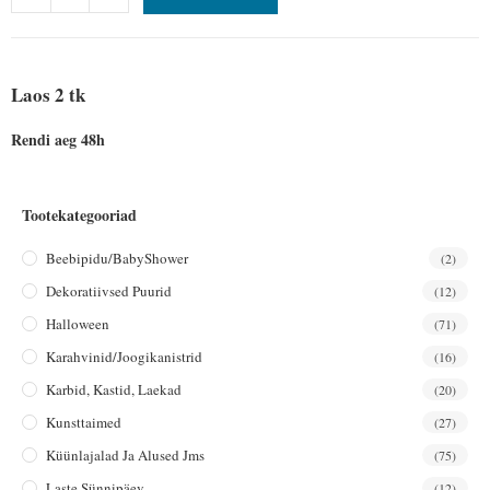
Laos 2 tk
Rendi aeg 48h
Tootekategooriad
Beebipidu/BabyShower
(2)
Dekoratiivsed Puurid
(12)
Halloween
(71)
Karahvinid/joogikanistrid
(16)
Karbid, Kastid, Laekad
(20)
Kunsttaimed
(27)
Küünlajalad Ja Alused Jms
(75)
Laste Sünnipäev
(12)