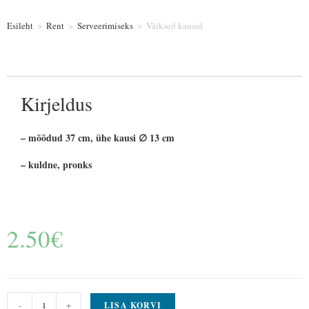
Esileht
>
Rent
>
Serveerimiseks
>
Väiksed kausid
Kirjeldus
– mõõdud 37 cm, ühe kausi ∅ 13 cm
– kuldne, pronks
2.50
€
-
+
LISA KORVI