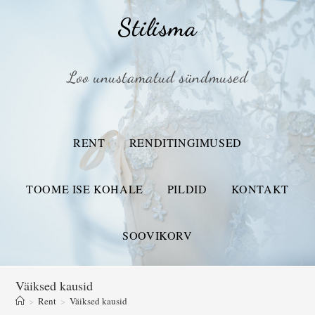
Stilisma
Loo unustamatud sündmused
RENT
RENDITINGIMUSED
TOOME ISE KOHALE
PILDID
KONTAKT
SOOVIKORV
Väiksed kausid
>
Rent
>
Väiksed kausid