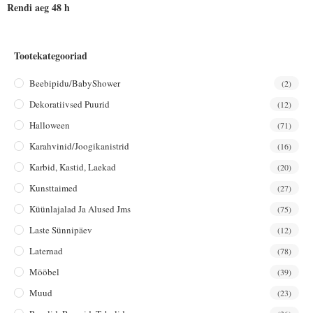
Rendi aeg 48 h
Tootekategooriad
Beebipidu/BabyShower
(2)
Dekoratiivsed Puurid
(12)
Halloween
(71)
Karahvinid/joogikanistrid
(16)
Karbid, Kastid, Laekad
(20)
Kunsttaimed
(27)
Küünlajalad Ja Alused Jms
(75)
Laste Sünnipäev
(12)
Laternad
(78)
Mööbel
(39)
Muud
(23)