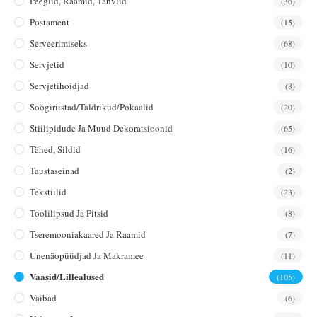
Peeglid, Raamid, Tahvlid
(36)
Postament
(15)
Serveerimiseks
(68)
Servjetid
(10)
Servjetihoidjad
(8)
Söögiriistad/taldrikud/pokaalid
(20)
Stiilipidude Ja Muud Dekoratsioonid
(65)
Tähed, Sildid
(16)
Taustaseinad
(2)
Tekstiilid
(23)
Toolilipsud Ja Pitsid
(8)
Tseremooniakaared Ja Raamid
(7)
Unenäopüüdjad Ja Makramee
(11)
Vaasid/lillealused
(105)
Vaibad
(6)