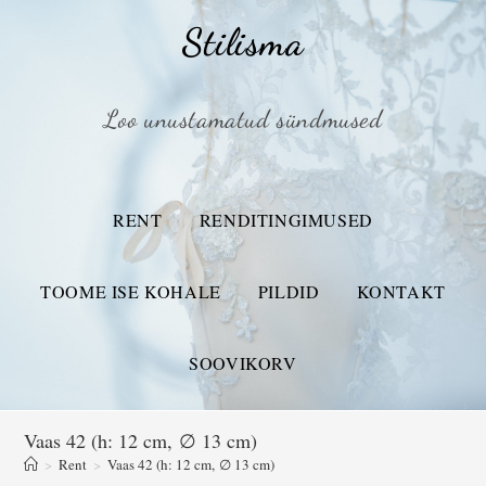
Stilisma
Loo unustamatud sündmused
RENT
RENDITINGIMUSED
TOOME ISE KOHALE
PILDID
KONTAKT
SOOVIKORV
Vaas 42 (h: 12 cm, ∅ 13 cm)
>
Rent
>
Vaas 42 (h: 12 cm, ∅ 13 cm)