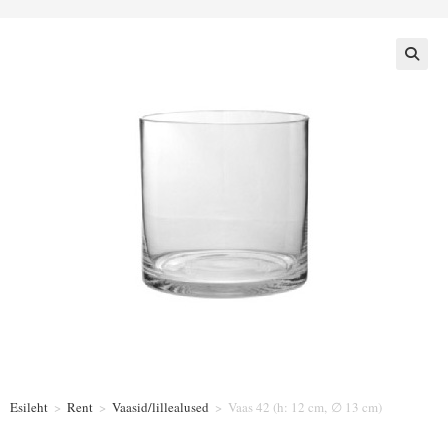
Esileht
>
Rent
>
Vaasid/lillealused
>
Vaas 42 (h: 12 cm, ∅ 13 cm)