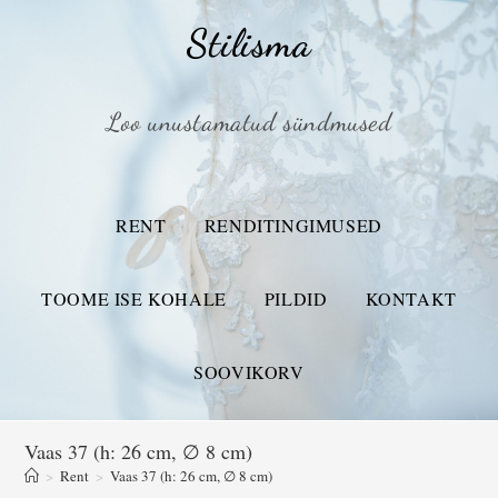
Stilisma
Loo unustamatud sündmused
RENT
RENDITINGIMUSED
TOOME ISE KOHALE
PILDID
KONTAKT
SOOVIKORV
Vaas 37 (h: 26 cm, ∅ 8 cm)
>
Rent
>
Vaas 37 (h: 26 cm, ∅ 8 cm)