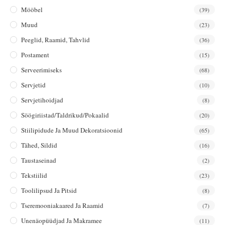
Mööbel
(39)
Muud
(23)
Peeglid, Raamid, Tahvlid
(36)
Postament
(15)
Serveerimiseks
(68)
Servjetid
(10)
Servjetihoidjad
(8)
Söögiriistad/taldrikud/pokaalid
(20)
Stiilipidude Ja Muud Dekoratsioonid
(65)
Tähed, Sildid
(16)
Taustaseinad
(2)
Tekstiilid
(23)
Toolilipsud Ja Pitsid
(8)
Tseremooniakaared Ja Raamid
(7)
Unenäopüüdjad Ja Makramee
(11)