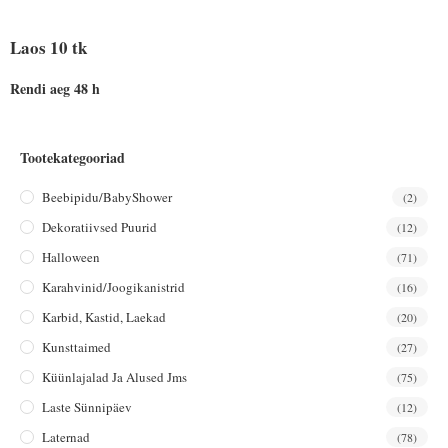
Laos 10 tk
Rendi aeg 48 h
Tootekategooriad
Beebipidu/BabyShower
(2)
Dekoratiivsed Puurid
(12)
Halloween
(71)
Karahvinid/joogikanistrid
(16)
Karbid, Kastid, Laekad
(20)
Kunsttaimed
(27)
Küünlajalad Ja Alused Jms
(75)
Laste Sünnipäev
(12)
Laternad
(78)