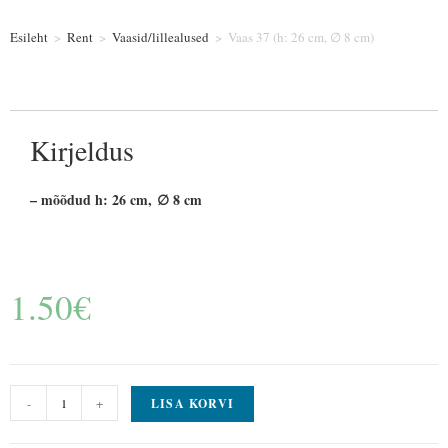
Esileht
>
Rent
>
Vaasid/lillealused
>
Vaas 37 (h: 26 cm, ∅ 8 cm)
Kirjeldus
– mõõdud h: 26 cm, ∅ 8 cm
1.50
€
-
+
LISA KORVI