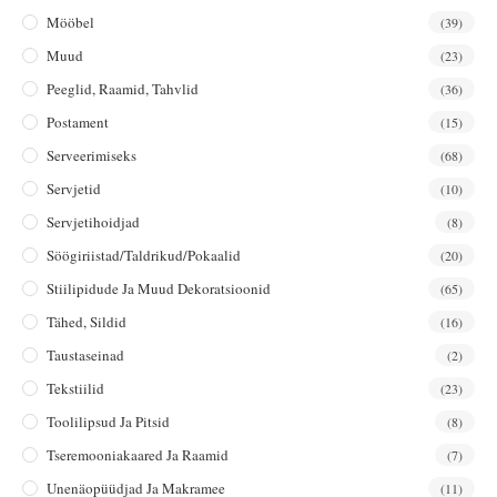
Mööbel
(39)
Muud
(23)
Peeglid, Raamid, Tahvlid
(36)
Postament
(15)
Serveerimiseks
(68)
Servjetid
(10)
Servjetihoidjad
(8)
Söögiriistad/taldrikud/pokaalid
(20)
Stiilipidude Ja Muud Dekoratsioonid
(65)
Tähed, Sildid
(16)
Taustaseinad
(2)
Tekstiilid
(23)
Toolilipsud Ja Pitsid
(8)
Tseremooniakaared Ja Raamid
(7)
Unenäopüüdjad Ja Makramee
(11)