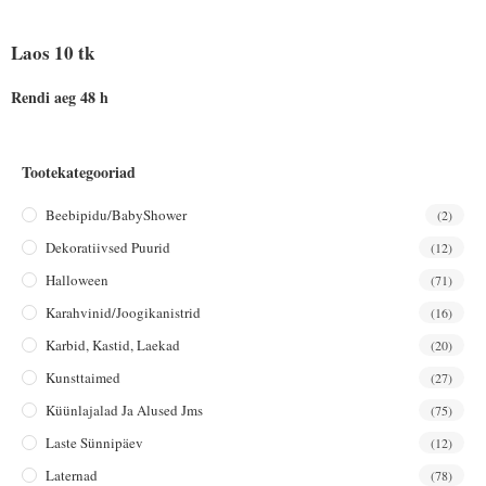
Laos 10 tk
Rendi aeg 48 h
Tootekategooriad
Beebipidu/BabyShower
(2)
Dekoratiivsed Puurid
(12)
Halloween
(71)
Karahvinid/joogikanistrid
(16)
Karbid, Kastid, Laekad
(20)
Kunsttaimed
(27)
Küünlajalad Ja Alused Jms
(75)
Laste Sünnipäev
(12)
Laternad
(78)