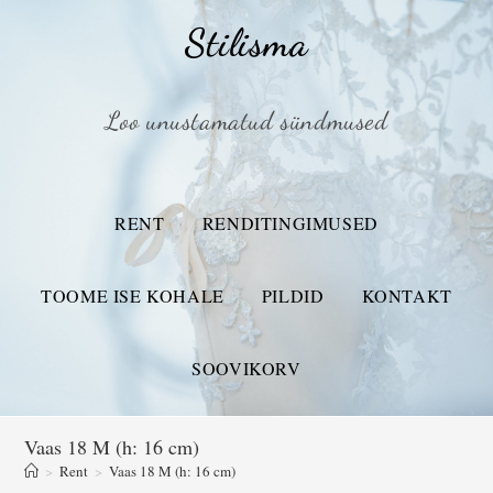
Stilisma
Loo unustamatud sündmused
RENT
RENDITINGIMUSED
TOOME ISE KOHALE
PILDID
KONTAKT
SOOVIKORV
Vaas 18 M (h: 16 cm)
>
Rent
>
Vaas 18 M (h: 16 cm)