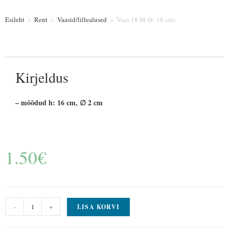
Esileht
>
Rent
>
Vaasid/lillealused
>
Vaas 18 M (h: 16 cm)
Kirjeldus
– mõõdud h: 16 cm, ∅ 2 cm
1.50
€
-
+
LISA KORVI