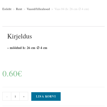
Esileht
>
Rent
>
Vaasid/lillealused
>
Vaas 04 (h: 26 cm ∅ 4 cm)
Kirjeldus
– mõõdud h: 26 cm ∅ 4 cm
0.60
€
-
+
LISA KORVI