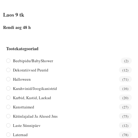
Laos 9 tk
Rendi aeg 48 h
Tootekategooriad
Beebipidu/BabyShower
(2)
Dekoratiivsed Puurid
(12)
Halloween
(71)
Karahvinid/joogikanistrid
(16)
Karbid, Kastid, Laekad
(20)
Kunsttaimed
(27)
Küünlajalad Ja Alused Jms
(75)
Laste Sünnipäev
(12)
Laternad
(78)