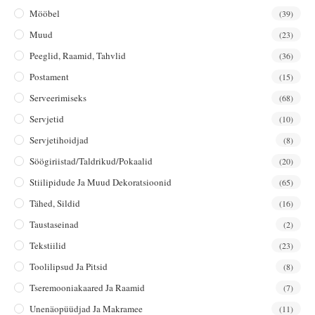
Mööbel
(39)
Muud
(23)
Peeglid, Raamid, Tahvlid
(36)
Postament
(15)
Serveerimiseks
(68)
Servjetid
(10)
Servjetihoidjad
(8)
Söögiriistad/taldrikud/pokaalid
(20)
Stiilipidude Ja Muud Dekoratsioonid
(65)
Tähed, Sildid
(16)
Taustaseinad
(2)
Tekstiilid
(23)
Toolilipsud Ja Pitsid
(8)
Tseremooniakaared Ja Raamid
(7)
Unenäopüüdjad Ja Makramee
(11)