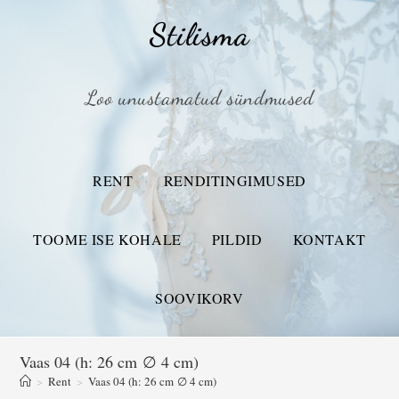
Stilisma
Loo unustamatud sündmused
RENT
RENDITINGIMUSED
TOOME ISE KOHALE
PILDID
KONTAKT
SOOVIKORV
Vaas 04 (h: 26 cm ∅ 4 cm)
>
Rent
>
Vaas 04 (h: 26 cm ∅ 4 cm)