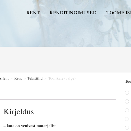
RENT
RENDITINGIMUSED
TOOME IS
sileht
>
Rent
>
Tekstiilid
>
Toolikate (valge)
Too
Kirjeldus
– kate on venivast materjalist