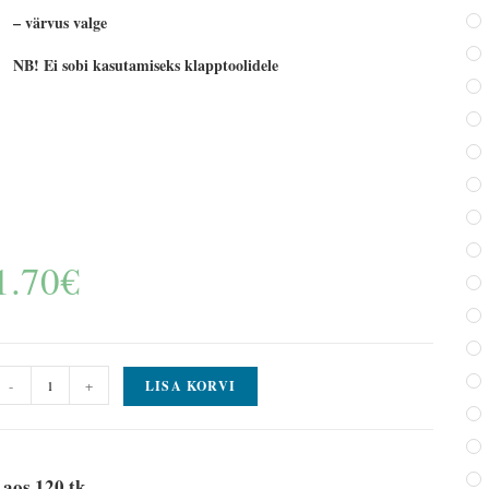
– värvus valge
NB! Ei sobi kasutamiseks klapptoolidele
1.70
€
-
+
LISA KORVI
aos 120 tk