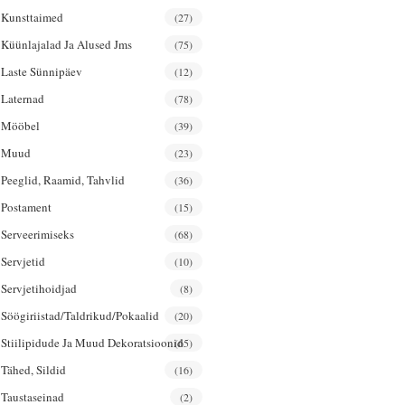
Kunsttaimed
(27)
Küünlajalad Ja Alused Jms
(75)
Laste Sünnipäev
(12)
Laternad
(78)
Mööbel
(39)
Muud
(23)
Peeglid, Raamid, Tahvlid
(36)
Postament
(15)
Serveerimiseks
(68)
Servjetid
(10)
Servjetihoidjad
(8)
Söögiriistad/taldrikud/pokaalid
(20)
Stiilipidude Ja Muud Dekoratsioonid
(65)
Tähed, Sildid
(16)
Taustaseinad
(2)