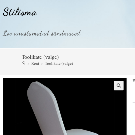
Stilisma
Loo unustamatud sündmused
Toolikate (valge)
>
Rent
>
Toolikate (valge)
E