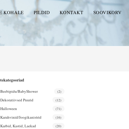
E KOHALE
PILDID
KONTAKT
SOOVIKORV
tekategooriad
Beebipidu/BabyShower
(2)
Dekoratiivsed Puurid
(12)
Halloween
(71)
Karahvinid/joogikanistrid
(16)
Karbid, Kastid, Laekad
(20)