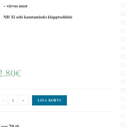
– värvus must
NB! Ei sobi kasutamiseks klapptoolidele
2.80
€
-
+
LISA KORVI
aos 70 tk