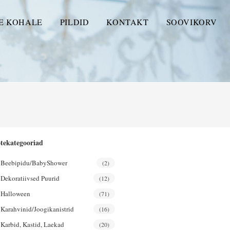
E KOHALE
PILDID
KONTAKT
SOOVIKORV
tekategooriad
Beebipidu/BabyShower
(2)
Dekoratiivsed Puurid
(12)
Halloween
(71)
Karahvinid/joogikanistrid
(16)
Karbid, Kastid, Laekad
(20)