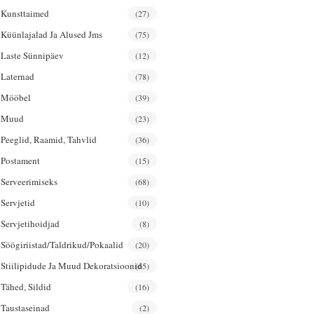
Kunsttaimed
(27)
Küünlajalad Ja Alused Jms
(75)
Laste Sünnipäev
(12)
Laternad
(78)
Mööbel
(39)
Muud
(23)
Peeglid, Raamid, Tahvlid
(36)
Postament
(15)
Serveerimiseks
(68)
Servjetid
(10)
Servjetihoidjad
(8)
Söögiriistad/taldrikud/pokaalid
(20)
Stiilipidude Ja Muud Dekoratsioonid
(65)
Tähed, Sildid
(16)
Taustaseinad
(2)