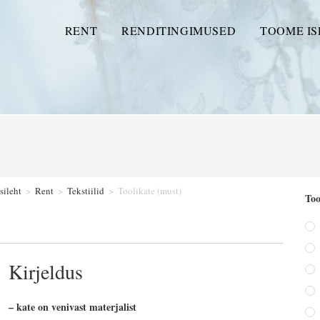
RENT
RENDITINGIMUSED
TOOME IS
sileht
>
Rent
>
Tekstiilid
>
Toolikate (must)
Too
Kirjeldus
– kate on venivast materjalist