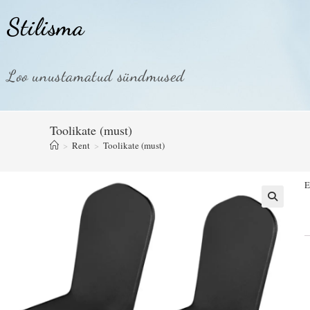
Stilisma
Loo unustamatud sündmused
Toolikate (must)
>
Rent
>
Toolikate (must)
E