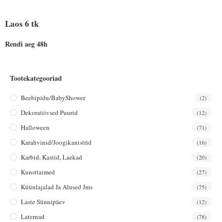
Laos 6 tk
Rendi aeg 48h
Tootekategooriad
Beebipidu/BabyShower
(2)
Dekoratiivsed Puurid
(12)
Halloween
(71)
Karahvinid/joogikanistrid
(16)
Karbid, Kastid, Laekad
(20)
Kunsttaimed
(27)
Küünlajalad Ja Alused Jms
(75)
Laste Sünnipäev
(12)
Laternad
(78)