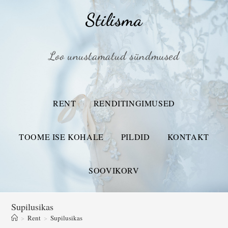
Stilisma
Loo unustamatud sündmused
RENT
RENDITINGIMUSED
TOOME ISE KOHALE
PILDID
KONTAKT
SOOVIKORV
Supilusikas
>
Rent
>
Supilusikas