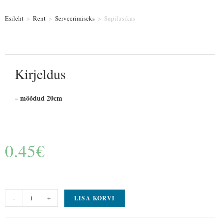
Esileht
>
Rent
>
Serveerimiseks
>
Supilusikas
Kirjeldus
– mõõdud 20cm
0.45
€
-
+
LISA KORVI