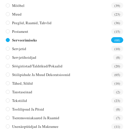
Mööbel
(39)
Muud
(23)
Peeglid, Raamid, Tahvlid
(36)
Postament
(15)
Serveerimiseks
(68)
Servjetid
(10)
Servjetihoidjad
(8)
Söögiriistad/taldrikud/pokaalid
(20)
Stiilipidude Ja Muud Dekoratsioonid
(65)
Tähed, Sildid
(16)
Taustaseinad
(2)
Tekstiilid
(23)
Toolilipsud Ja Pitsid
(8)
Tseremooniakaared Ja Raamid
(7)
Unenäopüüdjad Ja Makramee
(11)