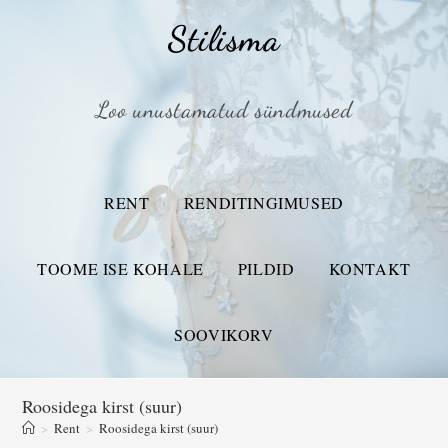
Stilisma
Loo unustamatud sündmused
RENT
RENDITINGIMUSED
TOOME ISE KOHALE
PILDID
KONTAKT
SOOVIKORV
Roosidega kirst (suur)
>
Rent
>
Roosidega kirst (suur)