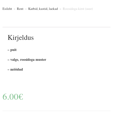
Esileht
>
Rent
>
Karbid, kastid, laekad
>
Roosidega kirst (suur)
Kirjeldus
– puit
– valge, roosidega muster
– mõõdud
6.00
€