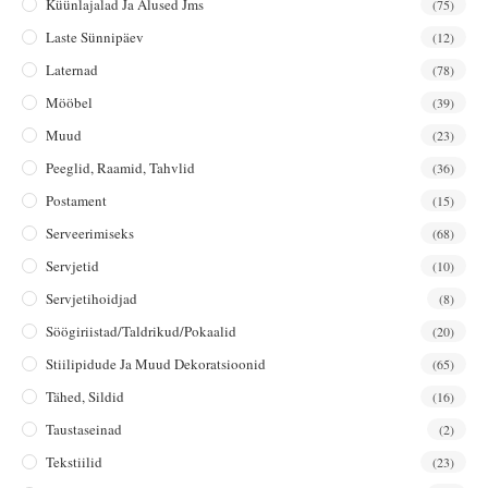
Küünlajalad Ja Alused Jms
(75)
Laste Sünnipäev
(12)
Laternad
(78)
Mööbel
(39)
Muud
(23)
Peeglid, Raamid, Tahvlid
(36)
Postament
(15)
Serveerimiseks
(68)
Servjetid
(10)
Servjetihoidjad
(8)
Söögiriistad/taldrikud/pokaalid
(20)
Stiilipidude Ja Muud Dekoratsioonid
(65)
Tähed, Sildid
(16)
Taustaseinad
(2)
Tekstiilid
(23)