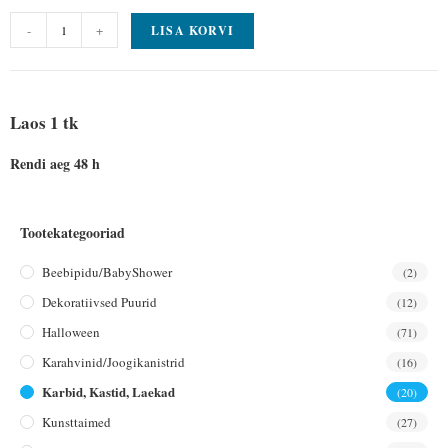
-
+
LISA KORVI
Laos 1 tk
Rendi aeg 48 h
Tootekategooriad
Beebipidu/BabyShower
(2)
Dekoratiivsed Puurid
(12)
Halloween
(71)
Karahvinid/joogikanistrid
(16)
Karbid, Kastid, Laekad
(20)
Kunsttaimed
(27)