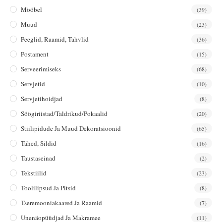
Mööbel
(39)
Muud
(23)
Peeglid, Raamid, Tahvlid
(36)
Postament
(15)
Serveerimiseks
(68)
Servjetid
(10)
Servjetihoidjad
(8)
Söögiriistad/taldrikud/pokaalid
(20)
Stiilipidude Ja Muud Dekoratsioonid
(65)
Tähed, Sildid
(16)
Taustaseinad
(2)
Tekstiilid
(23)
Toolilipsud Ja Pitsid
(8)
Tseremooniakaared Ja Raamid
(7)
Unenäopüüdjad Ja Makramee
(11)