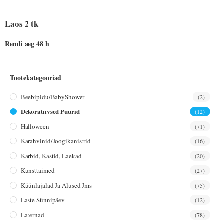
Laos 2 tk
Rendi aeg 48 h
Tootekategooriad
Beebipidu/BabyShower
(2)
Dekoratiivsed Puurid
(12)
Halloween
(71)
Karahvinid/joogikanistrid
(16)
Karbid, Kastid, Laekad
(20)
Kunsttaimed
(27)
Küünlajalad Ja Alused Jms
(75)
Laste Sünnipäev
(12)
Laternad
(78)