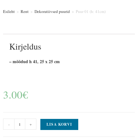
Esileht
>
Rent
>
Dekoratiivsed puurid
>
Puur 01 (h: 41cm)
Kirjeldus
– mõõdud h 41, 25 x 25 cm
3.00
€
-
+
LISA KORVI