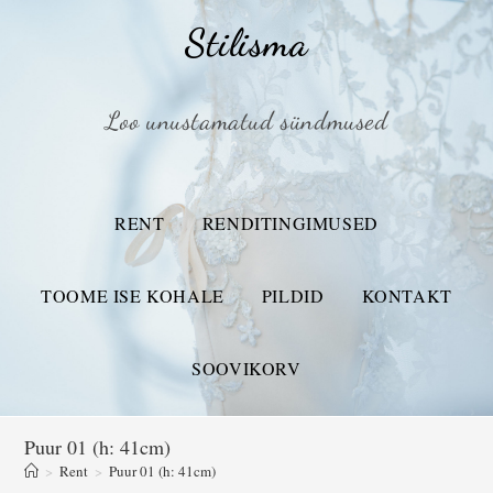
Stilisma
Loo unustamatud sündmused
RENT
RENDITINGIMUSED
TOOME ISE KOHALE
PILDID
KONTAKT
SOOVIKORV
Puur 01 (h: 41cm)
>
Rent
>
Puur 01 (h: 41cm)