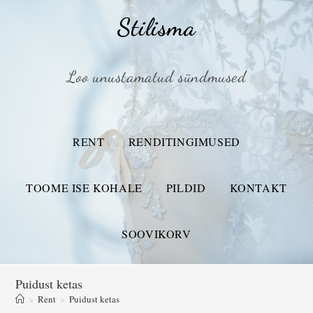
Stilisma
Loo unustamatud sündmused
RENT
RENDITINGIMUSED
TOOME ISE KOHALE
PILDID
KONTAKT
SOOVIKORV
Puidust ketas
>
Rent
>
Puidust ketas