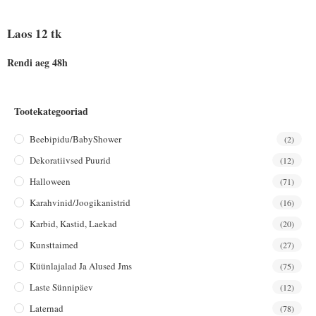
Laos 12 tk
Rendi aeg 48h
Tootekategooriad
Beebipidu/BabyShower
(2)
Dekoratiivsed Puurid
(12)
Halloween
(71)
Karahvinid/joogikanistrid
(16)
Karbid, Kastid, Laekad
(20)
Kunsttaimed
(27)
Küünlajalad Ja Alused Jms
(75)
Laste Sünnipäev
(12)
Laternad
(78)