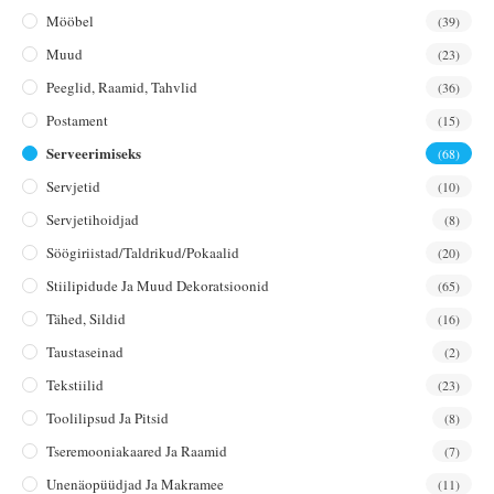
Mööbel
(39)
Muud
(23)
Peeglid, Raamid, Tahvlid
(36)
Postament
(15)
Serveerimiseks
(68)
Servjetid
(10)
Servjetihoidjad
(8)
Söögiriistad/taldrikud/pokaalid
(20)
Stiilipidude Ja Muud Dekoratsioonid
(65)
Tähed, Sildid
(16)
Taustaseinad
(2)
Tekstiilid
(23)
Toolilipsud Ja Pitsid
(8)
Tseremooniakaared Ja Raamid
(7)
Unenäopüüdjad Ja Makramee
(11)