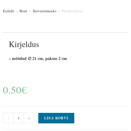
Esileht
>
Rent
>
Serveerimiseks
>
Puidust ketas
Kirjeldus
– mõõdud ∅ 21 cm, paksus 2 cm
0.50
€
-
+
LISA KORVI