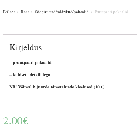
Esileht
>
Rent
>
Söögiriistad/taldrikud/pokaalid
>
Pruutpaari pokaalid
Kirjeldus
– pruutpaari pokaalid
– kuldsete detailidega
NB! Võimalik juurde nimetähtede kleebised (10 €)
2.00
€