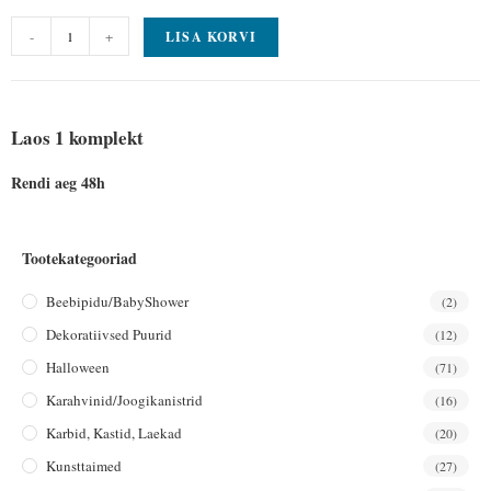
-
+
LISA KORVI
Laos 1 komplekt
Rendi aeg 48h
Tootekategooriad
Beebipidu/BabyShower
(2)
Dekoratiivsed Puurid
(12)
Halloween
(71)
Karahvinid/joogikanistrid
(16)
Karbid, Kastid, Laekad
(20)
Kunsttaimed
(27)