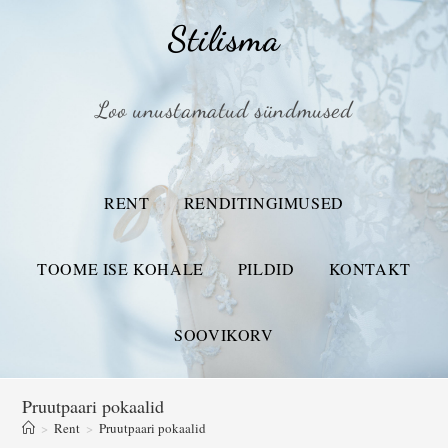
Stilisma
Loo unustamatud sündmused
RENT
RENDITINGIMUSED
TOOME ISE KOHALE
PILDID
KONTAKT
SOOVIKORV
Pruutpaari pokaalid
>
Rent
>
Pruutpaari pokaalid