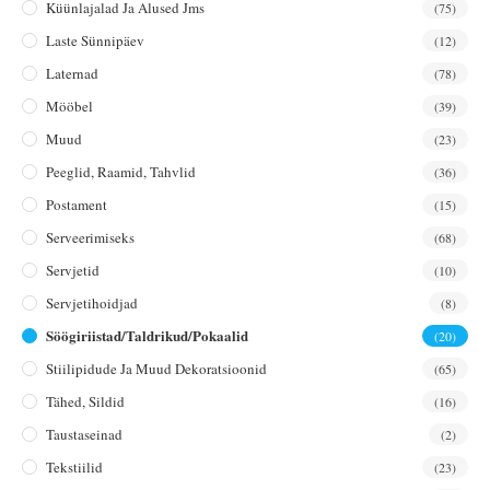
Küünlajalad Ja Alused Jms
(75)
Laste Sünnipäev
(12)
Laternad
(78)
Mööbel
(39)
Muud
(23)
Peeglid, Raamid, Tahvlid
(36)
Postament
(15)
Serveerimiseks
(68)
Servjetid
(10)
Servjetihoidjad
(8)
Söögiriistad/taldrikud/pokaalid
(20)
Stiilipidude Ja Muud Dekoratsioonid
(65)
Tähed, Sildid
(16)
Taustaseinad
(2)
Tekstiilid
(23)