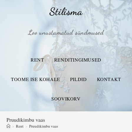
Stilisma
Loo unustamatud sündmused
RENT
RENDITINGIMUSED
TOOME ISE KOHALE
PILDID
KONTAKT
SOOVIKORV
Pruudikimbu vaas
>
Rent
>
Pruudikimbu vaas