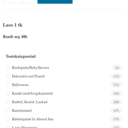
Laos 1 tk
Rendi aeg 48h
Tootekategooriad
Beebipidu/BabyShower
(2)
Dekoratiivsed Puurid
(12)
Halloween
(71)
Karahvinid/joogikanistrid
(16)
Karbid, Kastid, Laekad
(20)
Kunsttaimed
(27)
Küünlajalad Ja Alused Jms
(75)
Laste Sünnipäev
(12)