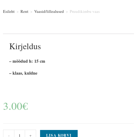
Esileht
>
Rent
>
Vaasid/lillealused
>
Pruudikimbu vaas
Kirjeldus
– mõõdud h: 15 cm
– klaas, kuldne
3.00
€
-
+
LISA KORVI