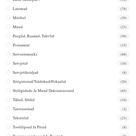
Laternad
(78)
Mööbel
(39)
Muud
(23)
Peeglid, Raamid, Tahvlid
(36)
Postament
(15)
Serveerimiseks
(68)
Servjetid
(10)
Servjetihoidjad
(8)
Söögiriistad/taldrikud/pokaalid
(20)
Stiilipidude Ja Muud Dekoratsioonid
(65)
Tähed, Sildid
(16)
Taustaseinad
(2)
Tekstiilid
(23)
Toolilipsud Ja Pitsid
(8)