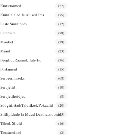
Kunsttaimed
(27)
Küünlajalad Ja Alused Jms
(75)
Laste Sünnipäev
(12)
Laternad
(78)
Mööbel
(39)
Muud
(23)
Peeglid, Raamid, Tahvlid
(36)
Postament
(15)
Serveerimiseks
(68)
Servjetid
(10)
Servjetihoidjad
(8)
Söögiriistad/taldrikud/pokaalid
(20)
Stiilipidude Ja Muud Dekoratsioonid
(65)
Tähed, Sildid
(16)
Taustaseinad
(2)