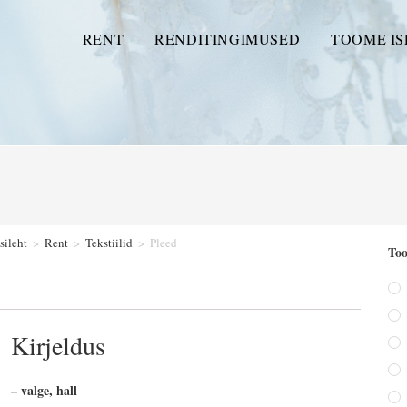
RENT
RENDITINGIMUSED
TOOME IS
sileht
>
Rent
>
Tekstiilid
>
Pleed
Too
Kirjeldus
– valge, hall