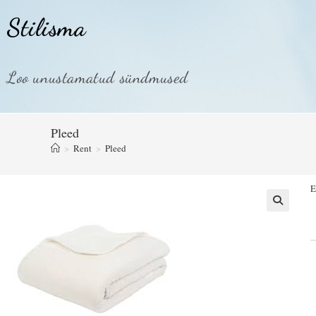
Stilisma
Loo unustamatud sündmused
Pleed
>
Rent
>
Pleed
E