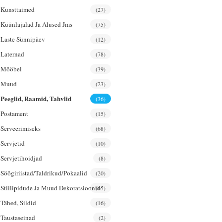
Kunsttaimed
(27)
Küünlajalad Ja Alused Jms
(75)
Laste Sünnipäev
(12)
Laternad
(78)
Mööbel
(39)
Muud
(23)
Peeglid, Raamid, Tahvlid
(36)
Postament
(15)
Serveerimiseks
(68)
Servjetid
(10)
Servjetihoidjad
(8)
Söögiriistad/taldrikud/pokaalid
(20)
Stiilipidude Ja Muud Dekoratsioonid
(65)
Tähed, Sildid
(16)
Taustaseinad
(2)