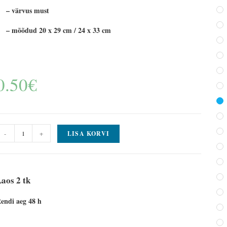
– värvus must
– mõõdud 20 x 29 cm / 24 x 33 cm
0.50
€
-
+
LISA KORVI
aos 2 tk
endi aeg 48 h