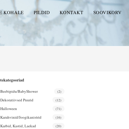
E KOHALE
PILDID
KONTAKT
SOOVIKORV
tekategooriad
Beebipidu/BabyShower
(2)
Dekoratiivsed Puurid
(12)
Halloween
(71)
Karahvinid/joogikanistrid
(16)
Karbid, Kastid, Laekad
(20)