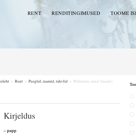
RENT
RENDITINGIMUSED
TOOME IS
sileht
>
Rent
>
Peeglid, raamid, tahvlid
>
Pildiraam, must (lauale)
Too
Kirjeldus
– papp