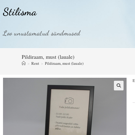
Stilisma
Loo unustamatud sündmused
Pildiraam, must (lauale)
>
Rent
>
Pildiraam, must (lauale)
E