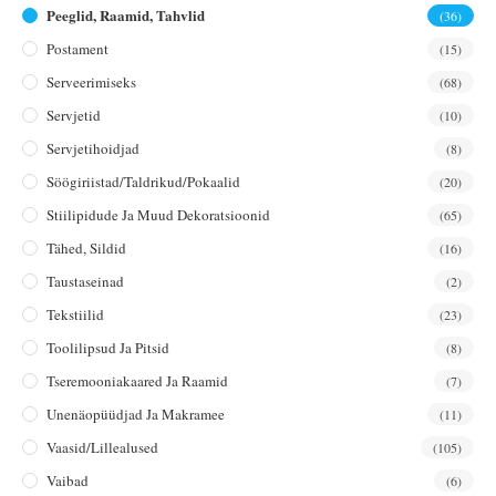
Peeglid, Raamid, Tahvlid
(36)
Postament
(15)
Serveerimiseks
(68)
Servjetid
(10)
Servjetihoidjad
(8)
Söögiriistad/taldrikud/pokaalid
(20)
Stiilipidude Ja Muud Dekoratsioonid
(65)
Tähed, Sildid
(16)
Taustaseinad
(2)
Tekstiilid
(23)
Toolilipsud Ja Pitsid
(8)
Tseremooniakaared Ja Raamid
(7)
Unenäopüüdjad Ja Makramee
(11)
Vaasid/lillealused
(105)
Vaibad
(6)