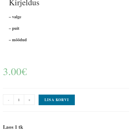
Kirjeldus
– valge
– puit
– mõõdud
3.00
€
-
+
LISA KORVI
Laos 1 tk