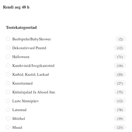
Rendi aeg 48 h
Tootekategooriad
Beebipidu/BabyShower
(2)
Dekoratiivsed Puurid
(12)
Halloween
(71)
Karahvinid/joogikanistrid
(16)
Karbid, Kastid, Laekad
(20)
Kunsttaimed
(27)
Küünlajalad Ja Alused Jms
(75)
Laste Sünnipäev
(12)
Laternad
(78)
Mööbel
(39)
Muud
(23)