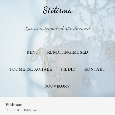
Stilisma
Loo unustamatud sündmused
RENT
RENDITINGIMUSED
TOOME ISE KOHALE
PILDID
KONTAKT
SOOVIKORV
Pildiraam
>
Rent
>
Pildiraam