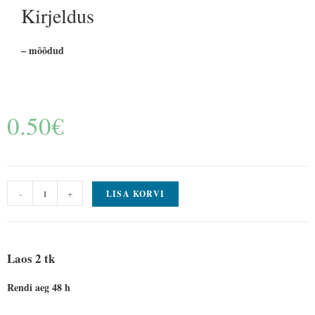
Kirjeldus
– mõõdud
0.50
€
-
+
LISA KORVI
Laos 2 tk
Rendi aeg 48 h