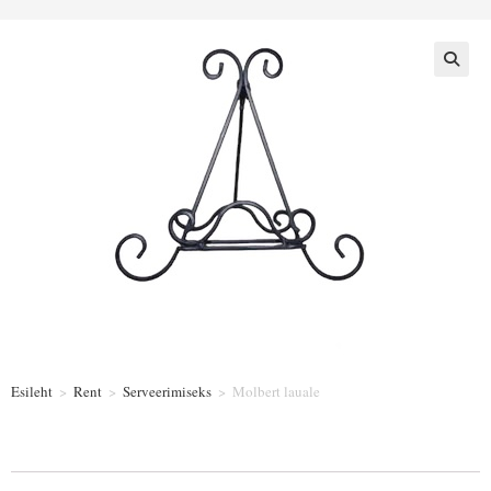
Esileht
>
Rent
>
Serveerimiseks
>
Molbert lauale