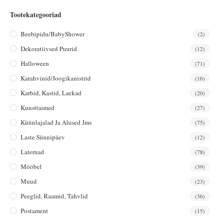
Tootekategooriad
Beebipidu/BabyShower
(2)
Dekoratiivsed Puurid
(12)
Halloween
(71)
Karahvinid/joogikanistrid
(16)
Karbid, Kastid, Laekad
(20)
Kunsttaimed
(27)
Küünlajalad Ja Alused Jms
(75)
Laste Sünnipäev
(12)
Laternad
(78)
Mööbel
(39)
Muud
(23)
Peeglid, Raamid, Tahvlid
(36)
Postament
(15)