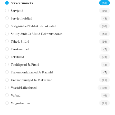
Serveerimiseks
(68)
Servjetid
(10)
Servjetihoidjad
(8)
Söögiriistad/taldrikud/pokaalid
(20)
Stiilipidude Ja Muud Dekoratsioonid
(65)
Tähed, Sildid
(16)
Taustaseinad
(2)
Tekstiilid
(23)
Toolilipsud Ja Pitsid
(8)
Tseremooniakaared Ja Raamid
(7)
Unenäopüüdjad Ja Makramee
(11)
Vaasid/lillealused
(105)
Vaibad
(6)
Valgustus Jms
(11)