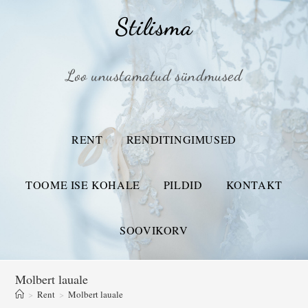
Stilisma
Loo unustamatud sündmused
RENT
RENDITINGIMUSED
TOOME ISE KOHALE
PILDID
KONTAKT
SOOVIKORV
Molbert lauale
>
Rent
>
Molbert lauale