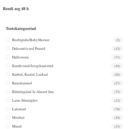
Rendi aeg 48 h
Tootekategooriad
Beebipidu/BabyShower
(2)
Dekoratiivsed Puurid
(12)
Halloween
(71)
Karahvinid/joogikanistrid
(16)
Karbid, Kastid, Laekad
(20)
Kunsttaimed
(27)
Küünlajalad Ja Alused Jms
(75)
Laste Sünnipäev
(12)
Laternad
(78)
Mööbel
(39)
Muud
(23)