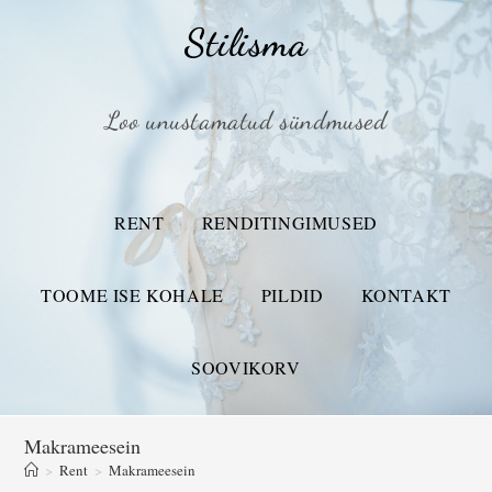
Stilisma
Loo unustamatud sündmused
RENT
RENDITINGIMUSED
TOOME ISE KOHALE
PILDID
KONTAKT
SOOVIKORV
Makrameesein
>
Rent
>
Makrameesein