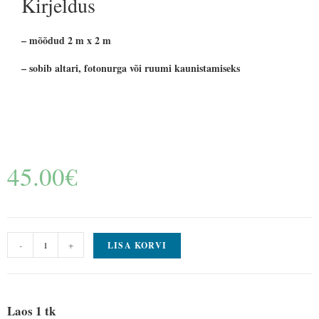
Kirjeldus
– mõõdud 2 m x 2 m
– sobib altari, fotonurga või ruumi kaunistamiseks
45.00
€
-
+
LISA KORVI
Laos 1 tk