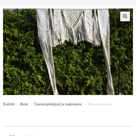
Esileht
>
Rent
>
Unenäopüüdjad ja makramee
>
Makrameesein