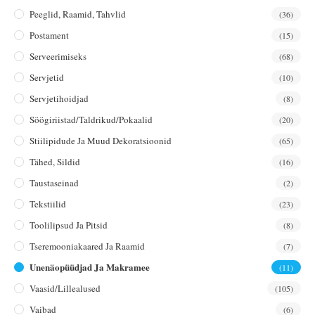
Peeglid, Raamid, Tahvlid
(36)
Postament
(15)
Serveerimiseks
(68)
Servjetid
(10)
Servjetihoidjad
(8)
Söögiriistad/taldrikud/pokaalid
(20)
Stiilipidude Ja Muud Dekoratsioonid
(65)
Tähed, Sildid
(16)
Taustaseinad
(2)
Tekstiilid
(23)
Toolilipsud Ja Pitsid
(8)
Tseremooniakaared Ja Raamid
(7)
Unenäopüüdjad Ja Makramee
(11)
Vaasid/lillealused
(105)
Vaibad
(6)