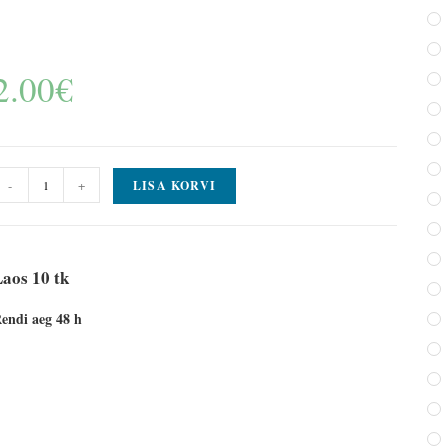
2.00
€
-
+
LISA KORVI
aos 10 tk
endi aeg 48 h