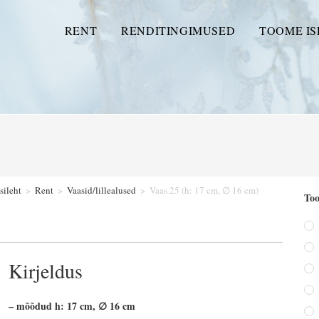
RENT
RENDITINGIMUSED
TOOME IS
sileht
>
Rent
>
Vaasid/lillealused
>
Vaas 25 (h: 17 cm, ∅ 16 cm)
Too
Kirjeldus
– mõõdud h: 17 cm, ∅ 16 cm