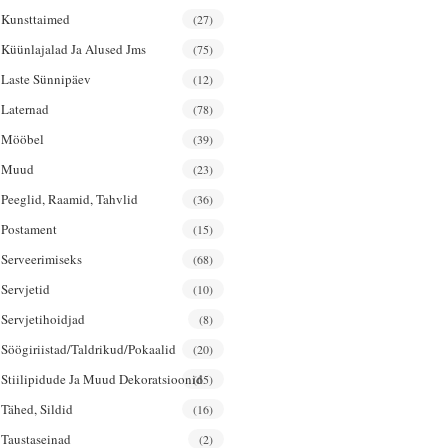
Kunsttaimed
(27)
Küünlajalad Ja Alused Jms
(75)
Laste Sünnipäev
(12)
Laternad
(78)
Mööbel
(39)
Muud
(23)
Peeglid, Raamid, Tahvlid
(36)
Postament
(15)
Serveerimiseks
(68)
Servjetid
(10)
Servjetihoidjad
(8)
Söögiriistad/taldrikud/pokaalid
(20)
Stiilipidude Ja Muud Dekoratsioonid
(65)
Tähed, Sildid
(16)
Taustaseinad
(2)