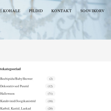
E KOHALE
PILDID
KONTAKT
SOOVIKORV
tekategooriad
Beebipidu/BabyShower
(2)
Dekoratiivsed Puurid
(12)
Halloween
(71)
Karahvinid/joogikanistrid
(16)
Karbid, Kastid, Laekad
(20)