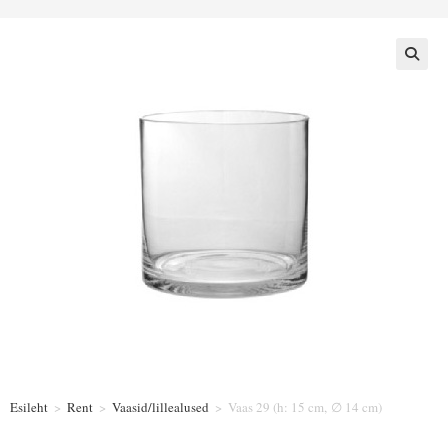
Esileht
>
Rent
>
Vaasid/lillealused
>
Vaas 29 (h: 15 cm, ∅ 14 cm)