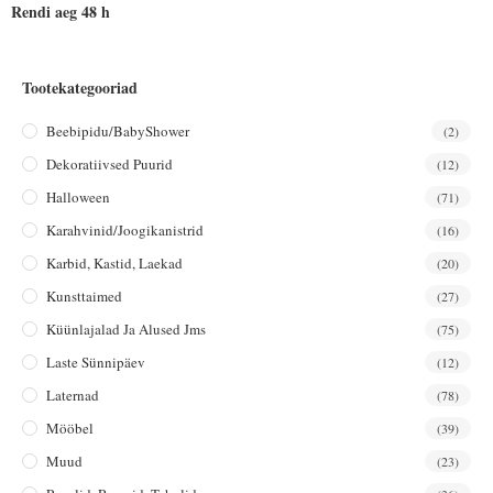
Rendi aeg 48 h
Tootekategooriad
Beebipidu/BabyShower
(2)
Dekoratiivsed Puurid
(12)
Halloween
(71)
Karahvinid/joogikanistrid
(16)
Karbid, Kastid, Laekad
(20)
Kunsttaimed
(27)
Küünlajalad Ja Alused Jms
(75)
Laste Sünnipäev
(12)
Laternad
(78)
Mööbel
(39)
Muud
(23)