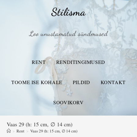
Stilisma
Loo unustamatud sündmused
RENT
RENDITINGIMUSED
TOOME ISE KOHALE
PILDID
KONTAKT
SOOVIKORV
Vaas 29 (h: 15 cm, ∅ 14 cm)
>
Rent
>
Vaas 29 (h: 15 cm, ∅ 14 cm)