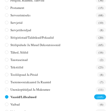
Peeglid, Raamid, Tahvlid
(36)
Postament
(15)
Serveerimiseks
(68)
Servjetid
(10)
Servjetihoidjad
(8)
Söögiriistad/taldrikud/pokaalid
(20)
Stiilipidude Ja Muud Dekoratsioonid
(65)
Tähed, Sildid
(16)
Taustaseinad
(2)
Tekstiilid
(23)
Toolilipsud Ja Pitsid
(8)
Tseremooniakaared Ja Raamid
(7)
Unenäopüüdjad Ja Makramee
(11)
Vaasid/lillealused
(105)
Vaibad
(6)