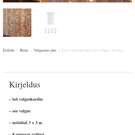
Esileht
>
Rent
>
Valgustus jms
>
Led valguskardin (soe valgus, 3x3m)
Kirjeldus
– led valguskardin
– soe valgus
– mõõdud 3 x 3 m
– 8 erinevat režiimi