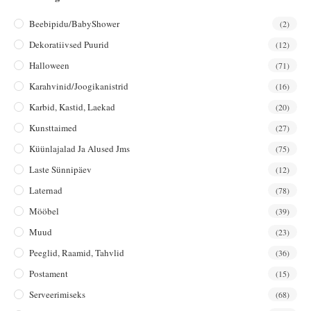
Beebipidu/BabyShower
(2)
Dekoratiivsed Puurid
(12)
Halloween
(71)
Karahvinid/joogikanistrid
(16)
Karbid, Kastid, Laekad
(20)
Kunsttaimed
(27)
Küünlajalad Ja Alused Jms
(75)
Laste Sünnipäev
(12)
Laternad
(78)
Mööbel
(39)
Muud
(23)
Peeglid, Raamid, Tahvlid
(36)
Postament
(15)
Serveerimiseks
(68)