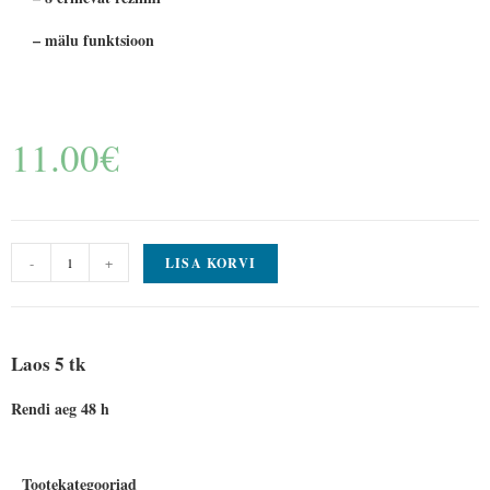
– mälu funktsioon
11.00
€
-
+
LISA KORVI
Laos 5 tk
Rendi aeg 48 h
Tootekategooriad