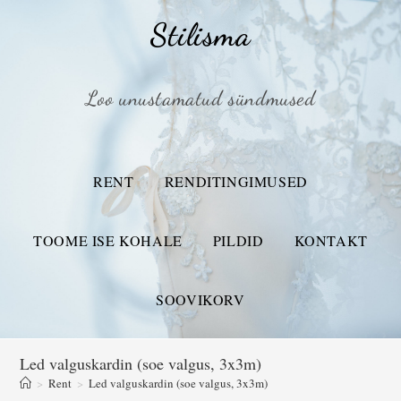
Stilisma
Loo unustamatud sündmused
RENT
RENDITINGIMUSED
TOOME ISE KOHALE
PILDID
KONTAKT
SOOVIKORV
Led valguskardin (soe valgus, 3x3m)
>
Rent
>
Led valguskardin (soe valgus, 3x3m)