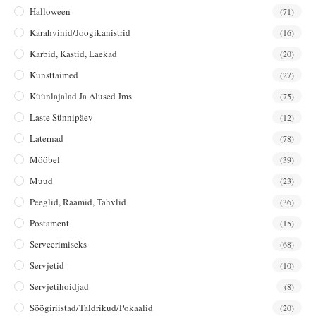
Halloween
(71)
Karahvinid/joogikanistrid
(16)
Karbid, Kastid, Laekad
(20)
Kunsttaimed
(27)
Küünlajalad Ja Alused Jms
(75)
Laste Sünnipäev
(12)
Laternad
(78)
Mööbel
(39)
Muud
(23)
Peeglid, Raamid, Tahvlid
(36)
Postament
(15)
Serveerimiseks
(68)
Servjetid
(10)
Servjetihoidjad
(8)
Söögiriistad/taldrikud/pokaalid
(20)