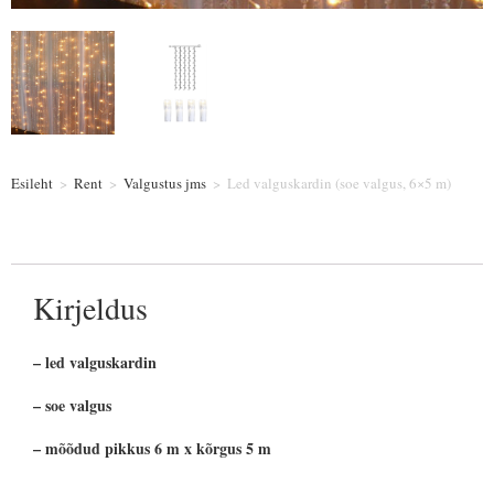
Esileht
>
Rent
>
Valgustus jms
>
Led valguskardin (soe valgus, 6×5 m)
Kirjeldus
– led valguskardin
– soe valgus
– mõõdud pikkus 6 m x kõrgus 5 m