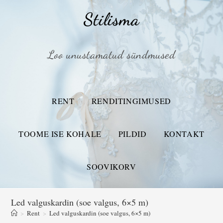
Stilisma
Loo unustamatud sündmused
RENT
RENDITINGIMUSED
TOOME ISE KOHALE
PILDID
KONTAKT
SOOVIKORV
Led valguskardin (soe valgus, 6×5 m)
>
Rent
>
Led valguskardin (soe valgus, 6×5 m)