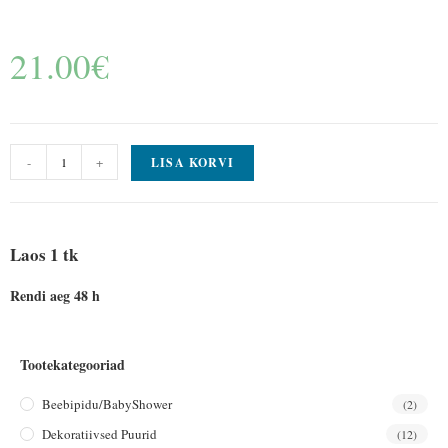
21.00
€
-
+
LISA KORVI
Laos 1 tk
Rendi aeg 48 h
Tootekategooriad
Beebipidu/BabyShower
(2)
Dekoratiivsed Puurid
(12)