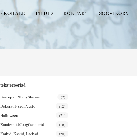
E KOHALE
PILDID
KONTAKT
SOOVIKORV
tekategooriad
Beebipidu/BabyShower
(2)
Dekoratiivsed Puurid
(12)
Halloween
(71)
Karahvinid/joogikanistrid
(16)
Karbid, Kastid, Laekad
(20)