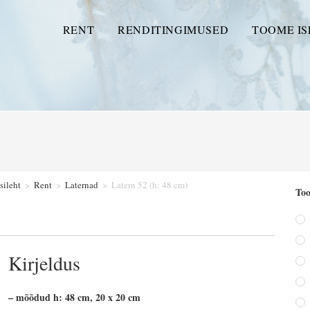
RENT
RENDITINGIMUSED
TOOME IS
sileht
>
Rent
>
Laternad
>
Latern 52 (h: 48 cm)
Too
Kirjeldus
– mõõdud h: 48 cm, 20 x 20 cm