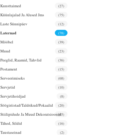
Kunsttaimed
(27)
Küünlajalad Ja Alused Jms
(75)
Laste Sünnipäev
(12)
Laternad
(78)
Mööbel
(39)
Muud
(23)
Peeglid, Raamid, Tahvlid
(36)
Postament
(15)
Serveerimiseks
(68)
Servjetid
(10)
Servjetihoidjad
(8)
Söögiriistad/taldrikud/pokaalid
(20)
Stiilipidude Ja Muud Dekoratsioonid
(65)
Tähed, Sildid
(16)
Taustaseinad
(2)