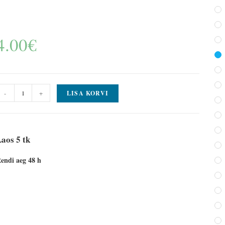
4.00
€
-
+
LISA KORVI
aos 5 tk
endi aeg 48 h