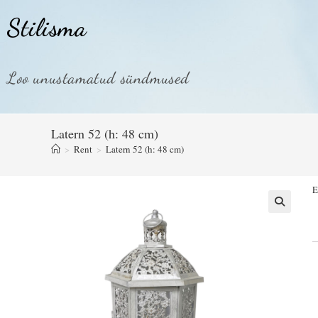
Stilisma
Loo unustamatud sündmused
Latern 52 (h: 48 cm)
>
Rent
>
Latern 52 (h: 48 cm)
E