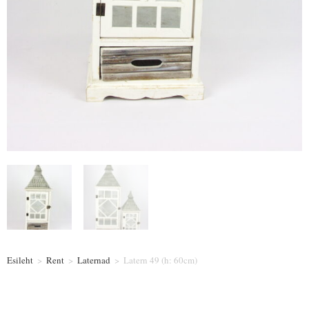
Esileht
>
Rent
>
Laternad
>
Latern 49 (h: 60cm)