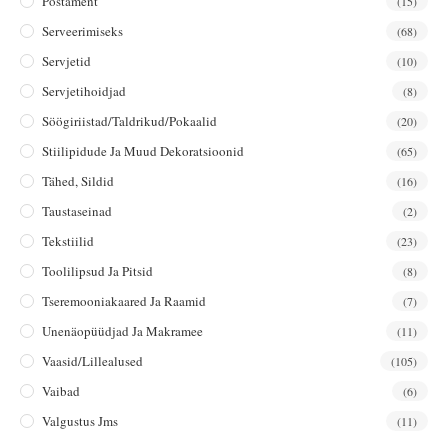
Postament
(15)
Serveerimiseks
(68)
Servjetid
(10)
Servjetihoidjad
(8)
Söögiriistad/taldrikud/pokaalid
(20)
Stiilipidude Ja Muud Dekoratsioonid
(65)
Tähed, Sildid
(16)
Taustaseinad
(2)
Tekstiilid
(23)
Toolilipsud Ja Pitsid
(8)
Tseremooniakaared Ja Raamid
(7)
Unenäopüüdjad Ja Makramee
(11)
Vaasid/lillealused
(105)
Vaibad
(6)
Valgustus Jms
(11)