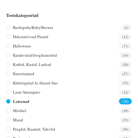
Tootekategooriad
Beebipidu/BabyShower
(2)
Dekoratiivsed Puurid
(12)
Halloween
(71)
Karahvinid/joogikanistrid
(16)
Karbid, Kastid, Laekad
(20)
Kunsttaimed
(27)
Küünlajalad Ja Alused Jms
(75)
Laste Sünnipäev
(12)
Laternad
(78)
Mööbel
(39)
Muud
(23)
Peeglid, Raamid, Tahvlid
(36)