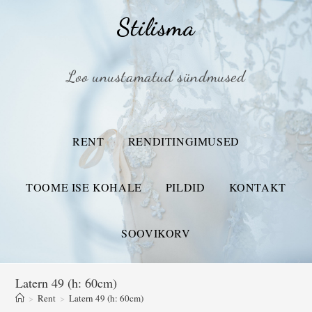
Stilisma
Loo unustamatud sündmused
RENT
RENDITINGIMUSED
TOOME ISE KOHALE
PILDID
KONTAKT
SOOVIKORV
Latern 49 (h: 60cm)
>
Rent
>
Latern 49 (h: 60cm)