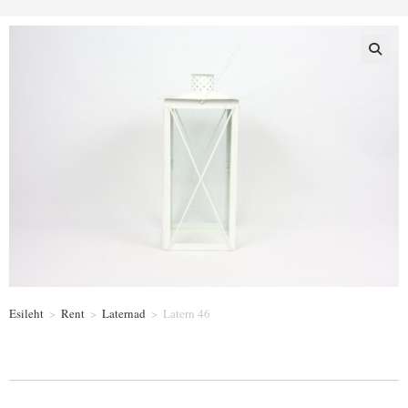
Esileht
>
Rent
>
Laternad
>
Latern 46