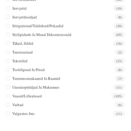
Servjetid
(10)
Servjetihoidjad
(8)
Söögiriistad/taldrikud/pokaalid
(20)
Stiilipidude Ja Muud Dekoratsioonid
(65)
Tähed, Sildid
(16)
Taustaseinad
(2)
Tekstiilid
(23)
Toolilipsud Ja Pitsid
(8)
Tseremooniakaared Ja Raamid
(7)
Unenäopüüdjad Ja Makramee
(11)
Vaasid/lillealused
(105)
Vaibad
(6)
Valgustus Jms
(11)