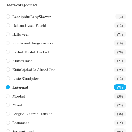
Tootekategooriad
Beebipidu/BabyShower
(2)
Dekoratiivsed Puurid
(12)
Halloween
(71)
Karahvinid/joogikanistrid
(16)
Karbid, Kastid, Laekad
(20)
Kunsttaimed
(27)
Küünlajalad Ja Alused Jms
(75)
Laste Sünnipäev
(12)
Laternad
(78)
Mööbel
(39)
Muud
(23)
Peeglid, Raamid, Tahvlid
(36)
Postament
(15)
Serveerimiseks
(68)