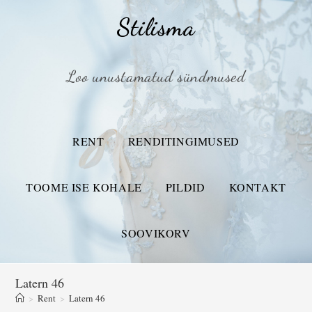
Stilisma
Loo unustamatud sündmused
RENT
RENDITINGIMUSED
TOOME ISE KOHALE
PILDID
KONTAKT
SOOVIKORV
Latern 46
>
Rent
>
Latern 46