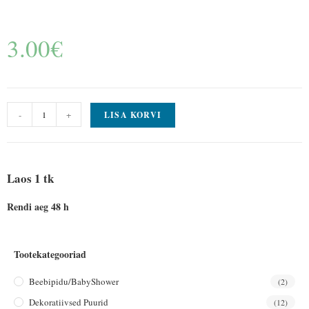
3.00
€
-
+
LISA KORVI
Laos 1 tk
Rendi aeg 48 h
Tootekategooriad
Beebipidu/BabyShower
(2)
Dekoratiivsed Puurid
(12)