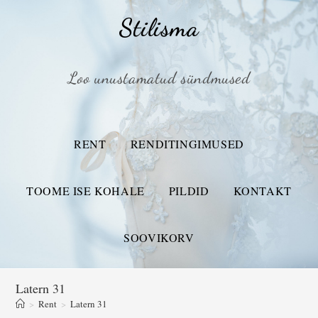
Stilisma
Loo unustamatud sündmused
RENT
RENDITINGIMUSED
TOOME ISE KOHALE
PILDID
KONTAKT
SOOVIKORV
Latern 31
>
Rent
>
Latern 31