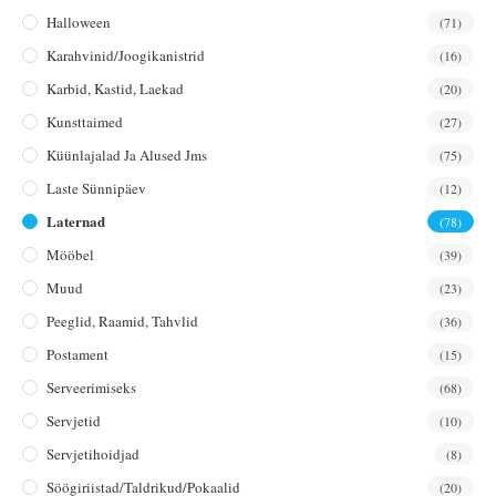
Halloween
(71)
Karahvinid/joogikanistrid
(16)
Karbid, Kastid, Laekad
(20)
Kunsttaimed
(27)
Küünlajalad Ja Alused Jms
(75)
Laste Sünnipäev
(12)
Laternad
(78)
Mööbel
(39)
Muud
(23)
Peeglid, Raamid, Tahvlid
(36)
Postament
(15)
Serveerimiseks
(68)
Servjetid
(10)
Servjetihoidjad
(8)
Söögiriistad/taldrikud/pokaalid
(20)