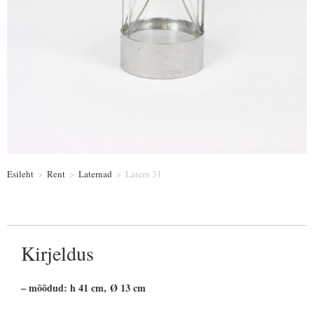
Esileht
>
Rent
>
Laternad
>
Latern 31
Kirjeldus
– mõõdud: h 41 cm, Ø 13 cm