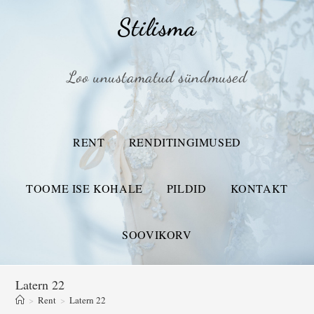
Stilisma
Loo unustamatud sündmused
RENT
RENDITINGIMUSED
TOOME ISE KOHALE
PILDID
KONTAKT
SOOVIKORV
Latern 22
>
Rent
>
Latern 22