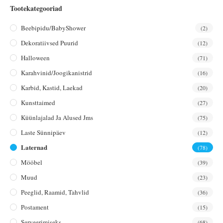
Tootekategooriad
Beebipidu/BabyShower
(2)
Dekoratiivsed Puurid
(12)
Halloween
(71)
Karahvinid/joogikanistrid
(16)
Karbid, Kastid, Laekad
(20)
Kunsttaimed
(27)
Küünlajalad Ja Alused Jms
(75)
Laste Sünnipäev
(12)
Laternad
(78)
Mööbel
(39)
Muud
(23)
Peeglid, Raamid, Tahvlid
(36)
Postament
(15)
Serveerimiseks
(68)