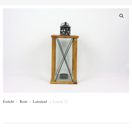
Esileht
>
Rent
>
Laternad
>
Latern 22