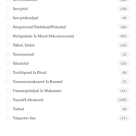
Servjetid
(10)
Servjetihoidjad
(8)
Söögiriistad/taldrikud/pokaalid
(20)
Stiilipidude Ja Muud Dekoratsioonid
(65)
Tähed, Sildid
(16)
Taustaseinad
(2)
Tekstiilid
(23)
Toolilipsud Ja Pitsid
(8)
Tseremooniakaared Ja Raamid
(7)
Unenäopüüdjad Ja Makramee
(11)
Vaasid/lillealused
(105)
Vaibad
(6)
Valgustus Jms
(11)