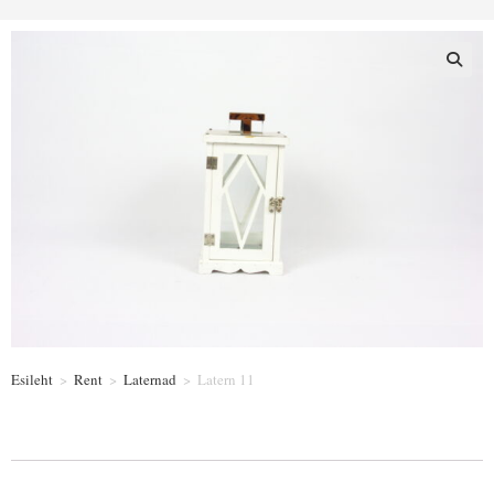
Esileht
>
Rent
>
Laternad
>
Latern 11