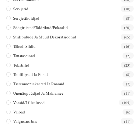
Servjetid
(10)
Servjetihoidjad
(8)
Söögiriistad/taldrikud/pokaalid
(20)
Stiilipidude Ja Muud Dekoratsioonid
(65)
Tähed, Sildid
(16)
Taustaseinad
(2)
Tekstiilid
(23)
Toolilipsud Ja Pitsid
(8)
Tseremooniakaared Ja Raamid
(7)
Unenäopüüdjad Ja Makramee
(11)
Vaasid/lillealused
(105)
Vaibad
(6)
Valgustus Jms
(11)