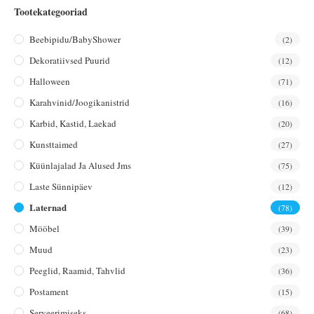
Tootekategooriad
Beebipidu/BabyShower
(2)
Dekoratiivsed Puurid
(12)
Halloween
(71)
Karahvinid/joogikanistrid
(16)
Karbid, Kastid, Laekad
(20)
Kunsttaimed
(27)
Küünlajalad Ja Alused Jms
(75)
Laste Sünnipäev
(12)
Laternad
(78)
Mööbel
(39)
Muud
(23)
Peeglid, Raamid, Tahvlid
(36)
Postament
(15)
Serveerimiseks
(68)