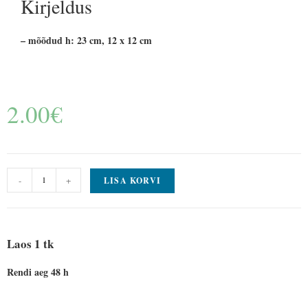
Kirjeldus
– mõõdud h: 23 cm, 12 x 12 cm
2.00
€
-
+
LISA KORVI
Laos 1 tk
Rendi aeg 48 h