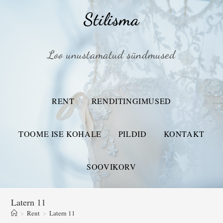
Stilisma
Loo unustamatud sündmused
RENT
RENDITINGIMUSED
TOOME ISE KOHALE
PILDID
KONTAKT
SOOVIKORV
Latern 11
>
Rent
>
Latern 11