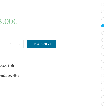
3.00
€
-
+
LISA KORVI
aos 1 tk
endi aeg 48 h