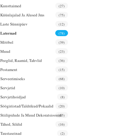
Kunsttaimed
(27)
Küünlajalad Ja Alused Jms
(75)
Laste Sünnipäev
(12)
Laternad
(78)
Mööbel
(39)
Muud
(23)
Peeglid, Raamid, Tahvlid
(36)
Postament
(15)
Serveerimiseks
(68)
Servjetid
(10)
Servjetihoidjad
(8)
Söögiriistad/taldrikud/pokaalid
(20)
Stiilipidude Ja Muud Dekoratsioonid
(65)
Tähed, Sildid
(16)
Taustaseinad
(2)