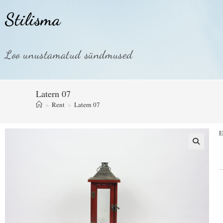
Stilisma
Loo unustamatud sündmused
Latern 07
>
Rent
>
Latern 07
E