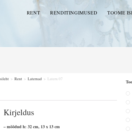
RENT
RENDITINGIMUSED
TOOME IS
sileht
>
Rent
>
Laternad
>
Latern 07
Too
Kirjeldus
– mõõdud h: 32 cm, 13 x 13 cm