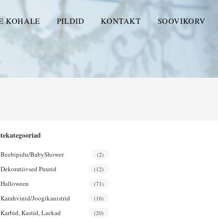
E KOHALE
PILDID
KONTAKT
SOOVIKORV
tekategooriad
Beebipidu/BabyShower
(2)
Dekoratiivsed Puurid
(12)
Halloween
(71)
Karahvinid/joogikanistrid
(16)
Karbid, Kastid, Laekad
(20)