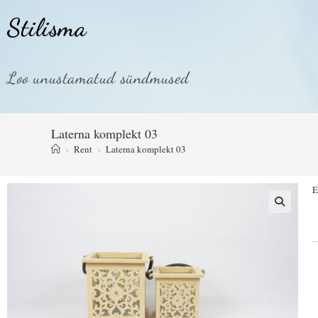
Stilisma
Loo unustamatud sündmused
Laterna komplekt 03
>
Rent
>
Laterna komplekt 03
E