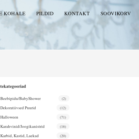
E KOHALE
PILDID
KONTAKT
SOOVIKORV
tekategooriad
Beebipidu/BabyShower
(2)
Dekoratiivsed Puurid
(12)
Halloween
(71)
Karahvinid/joogikanistrid
(16)
Karbid, Kastid, Laekad
(20)