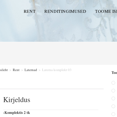
RENT
RENDITINGIMUSED
TOOME IS
sileht
>
Rent
>
Laternad
>
Laterna komplekt 03
Too
Kirjeldus
-Komplektis 2 tk