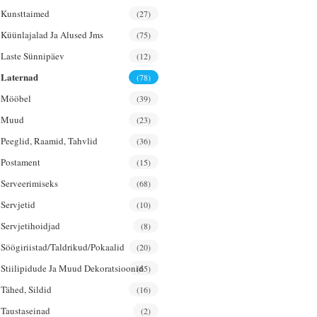
Kunsttaimed
(27)
Küünlajalad Ja Alused Jms
(75)
Laste Sünnipäev
(12)
Laternad
(78)
Mööbel
(39)
Muud
(23)
Peeglid, Raamid, Tahvlid
(36)
Postament
(15)
Serveerimiseks
(68)
Servjetid
(10)
Servjetihoidjad
(8)
Söögiriistad/taldrikud/pokaalid
(20)
Stiilipidude Ja Muud Dekoratsioonid
(65)
Tähed, Sildid
(16)
Taustaseinad
(2)