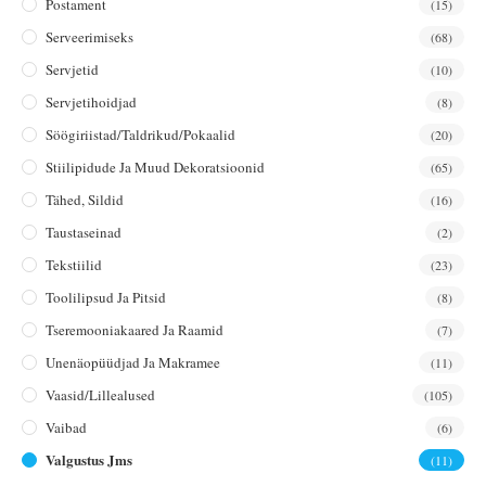
Postament
(15)
Serveerimiseks
(68)
Servjetid
(10)
Servjetihoidjad
(8)
Söögiriistad/taldrikud/pokaalid
(20)
Stiilipidude Ja Muud Dekoratsioonid
(65)
Tähed, Sildid
(16)
Taustaseinad
(2)
Tekstiilid
(23)
Toolilipsud Ja Pitsid
(8)
Tseremooniakaared Ja Raamid
(7)
Unenäopüüdjad Ja Makramee
(11)
Vaasid/lillealused
(105)
Vaibad
(6)
Valgustus Jms
(11)