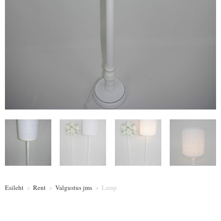
Esileht
>
Rent
>
Valgustus jms
>
Lamp