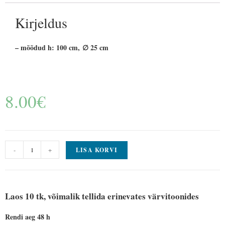
Kirjeldus
– mõõdud h: 100 cm, ∅ 25 cm
8.00
€
-
+
LISA KORVI
Laos 10 tk, võimalik tellida erinevates värvitoonides
Rendi aeg 48 h