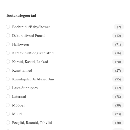
Tootekategooriad
Beebipidu/BabyShower
(2)
Dekoratiivsed Puurid
(12)
Halloween
(71)
Karahvinid/joogikanistrid
(16)
Karbid, Kastid, Laekad
(20)
Kunsttaimed
(27)
Küünlajalad Ja Alused Jms
(75)
Laste Sünnipäev
(12)
Laternad
(78)
Mööbel
(39)
Muud
(23)
Peeglid, Raamid, Tahvlid
(36)