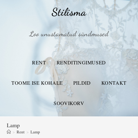
Stilisma
Loo unustamatud sündmused
RENT
RENDITINGIMUSED
TOOME ISE KOHALE
PILDID
KONTAKT
SOOVIKORV
Lamp
>
Rent
>
Lamp