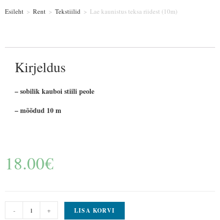
Esileht
>
Rent
>
Tekstiilid
>
Lae kaunistus teksa riidest (10m)
Kirjeldus
– sobilik kauboi stiili peole
– mõõdud 10 m
18.00
€
-
+
LISA KORVI