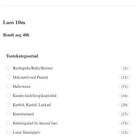
Laos 10m
Rendi aeg 48h
Tootekategooriad
Beebipidu/BabyShower
(2)
Dekoratiivsed Puurid
(12)
Halloween
(71)
Karahvinid/joogikanistrid
(16)
Karbid, Kastid, Laekad
(20)
Kunsttaimed
(27)
Küünlajalad Ja Alused Jms
(75)
Laste Sünnipäev
(12)