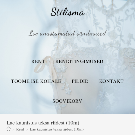
Stilisma
Loo unustamatud sündmused
RENT
RENDITINGIMUSED
TOOME ISE KOHALE
PILDID
KONTAKT
SOOVIKORV
Lae kaunistus teksa riidest (10m)
>
Rent
>
Lae kaunistus teksa riidest (10m)