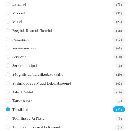
Laternad
(78)
Mööbel
(39)
Muud
(23)
Peeglid, Raamid, Tahvlid
(36)
Postament
(15)
Serveerimiseks
(68)
Servjetid
(10)
Servjetihoidjad
(8)
Söögiriistad/taldrikud/pokaalid
(20)
Stiilipidude Ja Muud Dekoratsioonid
(65)
Tähed, Sildid
(16)
Taustaseinad
(2)
Tekstiilid
(23)
Toolilipsud Ja Pitsid
(8)
Tseremooniakaared Ja Raamid
(7)