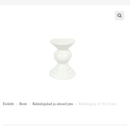
Esileht
>
Rent
>
Küünlajalad ja alused jms
>
Küünlajalg 43 (h:12cm)