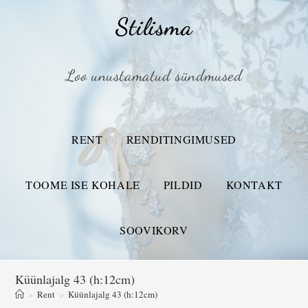
Stilisma
Loo unustamatud sündmused
RENT
RENDITINGIMUSED
TOOME ISE KOHALE
PILDID
KONTAKT
SOOVIKORV
Küünlajalg 43 (h:12cm)
>
Rent
>
Küünlajalg 43 (h:12cm)