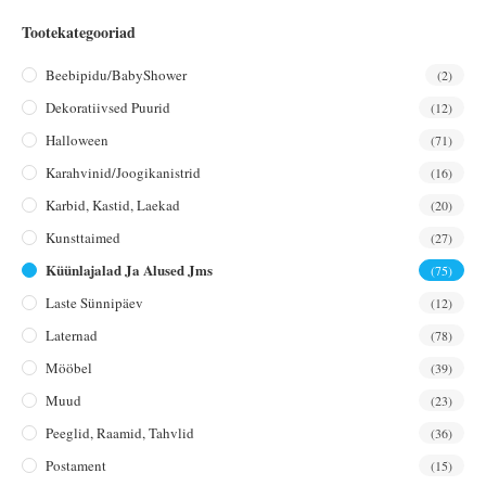
Tootekategooriad
Beebipidu/BabyShower
(2)
Dekoratiivsed Puurid
(12)
Halloween
(71)
Karahvinid/joogikanistrid
(16)
Karbid, Kastid, Laekad
(20)
Kunsttaimed
(27)
Küünlajalad Ja Alused Jms
(75)
Laste Sünnipäev
(12)
Laternad
(78)
Mööbel
(39)
Muud
(23)
Peeglid, Raamid, Tahvlid
(36)
Postament
(15)