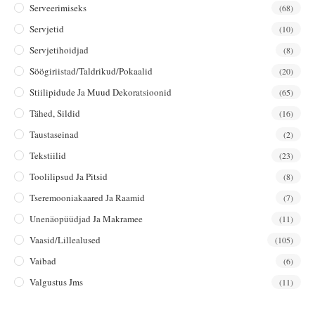
Serveerimiseks
(68)
Servjetid
(10)
Servjetihoidjad
(8)
Söögiriistad/taldrikud/pokaalid
(20)
Stiilipidude Ja Muud Dekoratsioonid
(65)
Tähed, Sildid
(16)
Taustaseinad
(2)
Tekstiilid
(23)
Toolilipsud Ja Pitsid
(8)
Tseremooniakaared Ja Raamid
(7)
Unenäopüüdjad Ja Makramee
(11)
Vaasid/lillealused
(105)
Vaibad
(6)
Valgustus Jms
(11)