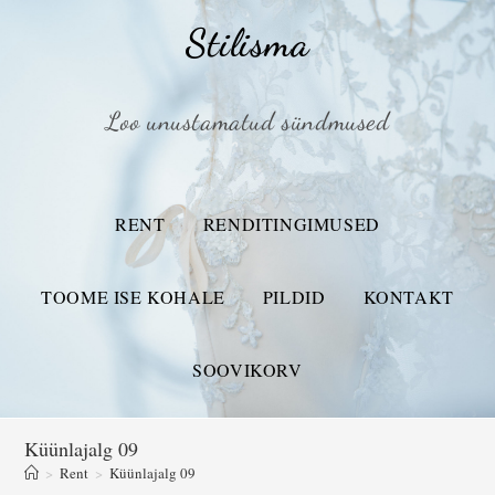
Stilisma
Loo unustamatud sündmused
RENT
RENDITINGIMUSED
TOOME ISE KOHALE
PILDID
KONTAKT
SOOVIKORV
Küünlajalg 09
>
Rent
>
Küünlajalg 09