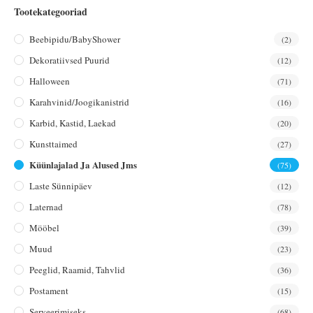
Tootekategooriad
Beebipidu/BabyShower
(2)
Dekoratiivsed Puurid
(12)
Halloween
(71)
Karahvinid/joogikanistrid
(16)
Karbid, Kastid, Laekad
(20)
Kunsttaimed
(27)
Küünlajalad Ja Alused Jms
(75)
Laste Sünnipäev
(12)
Laternad
(78)
Mööbel
(39)
Muud
(23)
Peeglid, Raamid, Tahvlid
(36)
Postament
(15)
Serveerimiseks
(68)