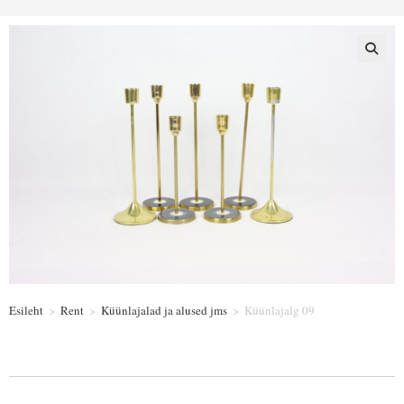
Esileht
>
Rent
>
Küünlajalad ja alused jms
>
Küünlajalg 09