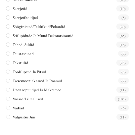
Servjetid
(10)
Servjetihoidjad
(8)
Söögiriistad/taldrikud/pokaalid
(20)
Stiilipidude Ja Muud Dekoratsioonid
(65)
Tähed, Sildid
(16)
Taustaseinad
(2)
Tekstiilid
(23)
Toolilipsud Ja Pitsid
(8)
Tseremooniakaared Ja Raamid
(7)
Unenäopüüdjad Ja Makramee
(11)
Vaasid/lillealused
(105)
Vaibad
(6)
Valgustus Jms
(11)