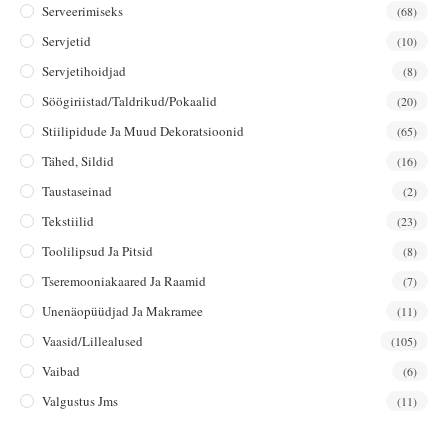
Serveerimiseks
(68)
Servjetid
(10)
Servjetihoidjad
(8)
Söögiriistad/taldrikud/pokaalid
(20)
Stiilipidude Ja Muud Dekoratsioonid
(65)
Tähed, Sildid
(16)
Taustaseinad
(2)
Tekstiilid
(23)
Toolilipsud Ja Pitsid
(8)
Tseremooniakaared Ja Raamid
(7)
Unenäopüüdjad Ja Makramee
(11)
Vaasid/lillealused
(105)
Vaibad
(6)
Valgustus Jms
(11)