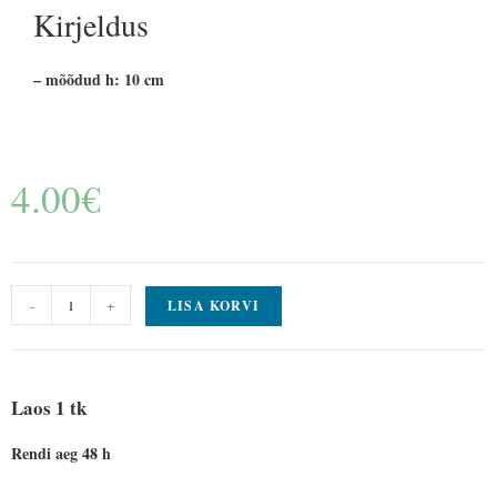
Kirjeldus
– mõõdud h: 10 cm
4.00
€
-
+
LISA KORVI
Laos 1 tk
Rendi aeg 48 h