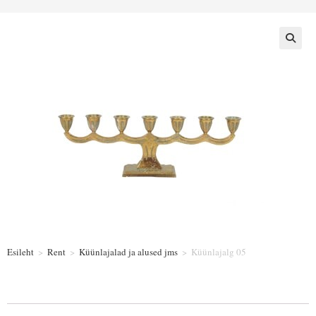
Esileht
>
Rent
>
Küünlajalad ja alused jms
>
Küünlajalg 05