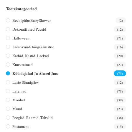
Tootekategooriad
Beebipidu/BabyShower
(2)
Dekoratiivsed Puurid
(12)
Halloween
(71)
Karahvinid/joogikanistrid
(16)
Karbid, Kastid, Laekad
(20)
Kunsttaimed
(27)
Küünlajalad Ja Alused Jms
(75)
Laste Sünnipäev
(12)
Laternad
(78)
Mööbel
(39)
Muud
(23)
Peeglid, Raamid, Tahvlid
(36)
Postament
(15)