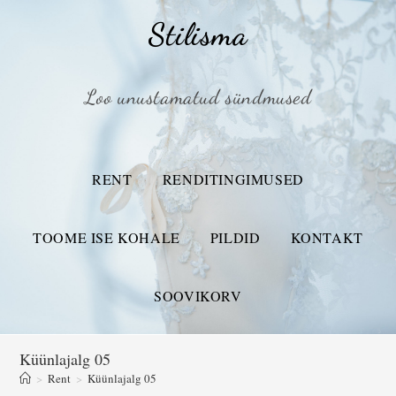
Stilisma
Loo unustamatud sündmused
RENT
RENDITINGIMUSED
TOOME ISE KOHALE
PILDID
KONTAKT
SOOVIKORV
Küünlajalg 05
>
Rent
>
Küünlajalg 05