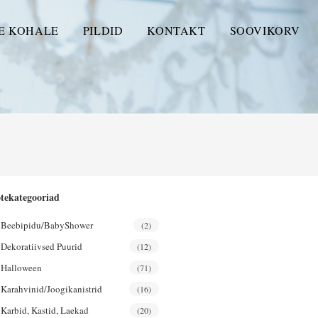
E KOHALE
PILDID
KONTAKT
SOOVIKORV
tekategooriad
Beebipidu/BabyShower
(2)
Dekoratiivsed Puurid
(12)
Halloween
(71)
Karahvinid/joogikanistrid
(16)
Karbid, Kastid, Laekad
(20)