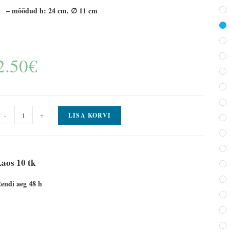
– mõõdud h: 24 cm, ∅ 11 cm
2.50
€
-
+
LISA KORVI
aos 10 tk
endi aeg 48 h