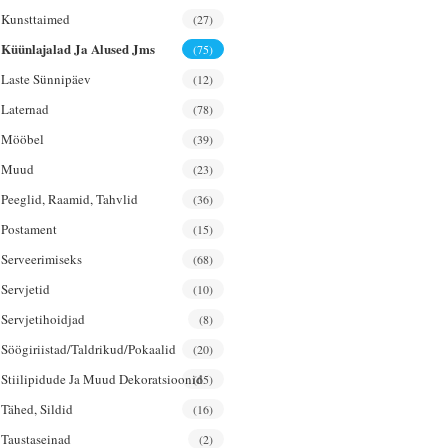
Kunsttaimed
(27)
Küünlajalad Ja Alused Jms
(75)
Laste Sünnipäev
(12)
Laternad
(78)
Mööbel
(39)
Muud
(23)
Peeglid, Raamid, Tahvlid
(36)
Postament
(15)
Serveerimiseks
(68)
Servjetid
(10)
Servjetihoidjad
(8)
Söögiriistad/taldrikud/pokaalid
(20)
Stiilipidude Ja Muud Dekoratsioonid
(65)
Tähed, Sildid
(16)
Taustaseinad
(2)