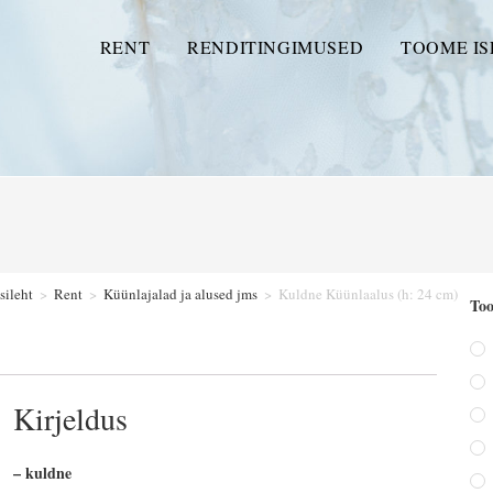
RENT
RENDITINGIMUSED
TOOME IS
sileht
>
Rent
>
Küünlajalad ja alused jms
>
Kuldne Küünlaalus (h: 24 cm)
Too
Kirjeldus
– kuldne